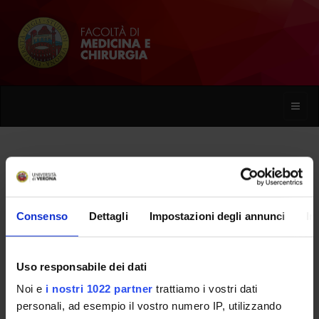
Toggle
naviga
Silvia Chiesa
Consenso
Dettagli
Impostazioni degli annunci
In
Home
Persone
Silvia Chiesa
Uso responsabile dei dati
Noi e
i nostri 1022 partner
trattiamo i vostri dati
PERSONE
personali, ad esempio il vostro numero IP, utilizzando