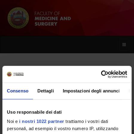
Toggle
naviga
Renzo Azaro
Consenso
Dettagli
Impostazioni degli annunci
In
Home
People
Renzo Azaro
Uso responsabile dei dati
Noi e
i nostri 1022 partner
trattiamo i vostri dati
PERSONE
personali, ad esempio il vostro numero IP, utilizzando