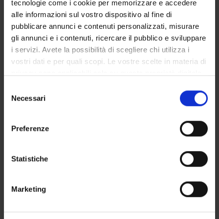
tecnologie come i cookie per memorizzare e accedere
GOVERNANCE DELLA FACOLTÀ
alle informazioni sul vostro dispositivo al fine di
pubblicare annunci e contenuti personalizzati, misurare
gli annunci e i contenuti, ricercare il pubblico e sviluppare
i servizi. Avete la possibilità di scegliere chi utilizza i
Position
vostri dati e per quali scopi. Le vostre scelte in materia di
Temporary Professor
privacy sono applicabili solo su questa proprietà digitale
Academic sector
in cui avete effettuato le vostre scelte. È possibile
Selezione
- - -
modificare o revocare il proprio consenso in qualsiasi
Necessari
del
momento dalla Dichiarazione sui cookie o facendo clic
consenso
sull'icona di attivazione della privacy.
Preferenze
Con il tuo consenso, vorremmo anche:
raccogliere informazioni sulla tua posizione
Statistiche
geografica, con un'approssimazione di qualche
metro,
TEACHING
1
Marketing
Identificare il tuo dispositivo, scansionandolo
attivamente alla ricerca di caratteristiche specifiche
ANNOUNCEMENTS
0
(impronte digitali).