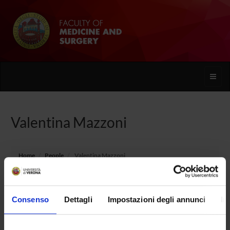
Toggle
naviga
Valentina Mazzoni
Home
People
Valentina Mazzoni
Consenso
Dettagli
Impostazioni degli annunci
In
PERSONE