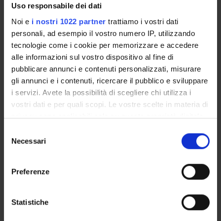
Uso responsabile dei dati
GOVERNANCE DELLA FACOLTÀ
Noi e
i nostri 1022 partner
trattiamo i vostri dati
personali, ad esempio il vostro numero IP, utilizzando
tecnologie come i cookie per memorizzare e accedere
alle informazioni sul vostro dispositivo al fine di
pubblicare annunci e contenuti personalizzati, misurare
gli annunci e i contenuti, ricercare il pubblico e sviluppare
i servizi. Avete la possibilità di scegliere chi utilizza i
vostri dati e per quali scopi. Le vostre scelte in materia di
privacy sono applicabili solo su questa proprietà digitale
E-mail
in cui avete effettuato le vostre scelte. È possibile
valentina
mazzoni
univr
it
Selezione
modificare o revocare il proprio consenso in qualsiasi
Necessari
del
Not present since
momento dalla Dichiarazione sui cookie o facendo clic
consenso
December 31, 2019
sull'icona di attivazione della privacy.
Preferenze
Note
Con il tuo consenso, vorremmo anche:
raccogliere informazioni sulla tua posizione
Statistiche
geografica, con un'approssimazione di qualche