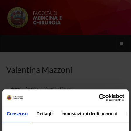
Toggle
naviga
Valentina Mazzoni
Home
Persone
Valentina Mazzoni
Consenso
Dettagli
Impostazioni degli annunci
In
PERSONE