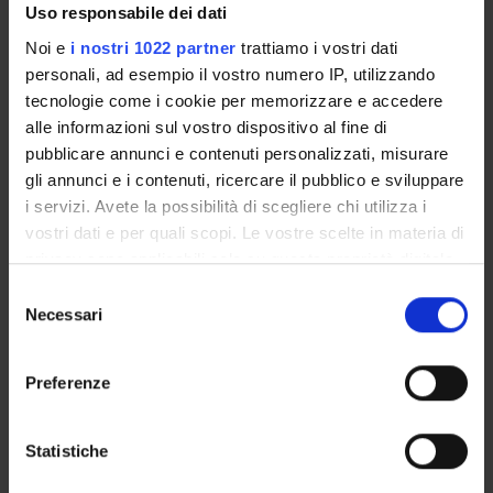
Uso responsabile dei dati
GOVERNANCE DELLA FACOLTÀ
Noi e
i nostri 1022 partner
trattiamo i vostri dati
personali, ad esempio il vostro numero IP, utilizzando
tecnologie come i cookie per memorizzare e accedere
alle informazioni sul vostro dispositivo al fine di
pubblicare annunci e contenuti personalizzati, misurare
gli annunci e i contenuti, ricercare il pubblico e sviluppare
i servizi. Avete la possibilità di scegliere chi utilizza i
vostri dati e per quali scopi. Le vostre scelte in materia di
privacy sono applicabili solo su questa proprietà digitale
E-mail
in cui avete effettuato le vostre scelte. È possibile
valentina
mazzoni
univr
it
Selezione
modificare o revocare il proprio consenso in qualsiasi
Necessari
del
Non presente dal
momento dalla Dichiarazione sui cookie o facendo clic
consenso
31 dicembre 2019
sull'icona di attivazione della privacy.
Preferenze
Note
Con il tuo consenso, vorremmo anche:
raccogliere informazioni sulla tua posizione
Statistiche
geografica, con un'approssimazione di qualche