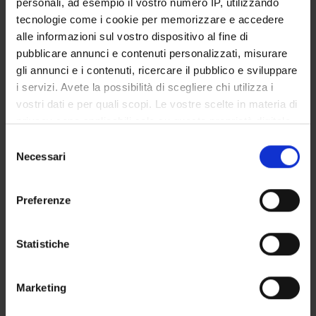
personali, ad esempio il vostro numero IP, utilizzando
GOVERNANCE DELLA FACOLTÀ
tecnologie come i cookie per memorizzare e accedere
alle informazioni sul vostro dispositivo al fine di
pubblicare annunci e contenuti personalizzati, misurare
gli annunci e i contenuti, ricercare il pubblico e sviluppare
Qualifica
i servizi. Avete la possibilità di scegliere chi utilizza i
Professore a contratto
vostri dati e per quali scopi. Le vostre scelte in materia di
Settore disciplinare
privacy sono applicabili solo su questa proprietà digitale
- - -
in cui avete effettuato le vostre scelte. È possibile
Selezione
modificare o revocare il proprio consenso in qualsiasi
Necessari
del
momento dalla Dichiarazione sui cookie o facendo clic
consenso
sull'icona di attivazione della privacy.
Preferenze
Con il tuo consenso, vorremmo anche:
raccogliere informazioni sulla tua posizione
Statistiche
geografica, con un'approssimazione di qualche
DIDATTICA
1
metro,
Marketing
Identificare il tuo dispositivo, scansionandolo
AVVISI
0
attivamente alla ricerca di caratteristiche specifiche