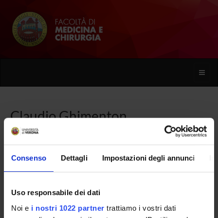
Toggle
naviga
Claudio Ghimenton
Home
Persone
Claudio Ghimenton
Consenso
Dettagli
Impostazioni degli annunci
In
Uso responsabile dei dati
PERSONE
Noi e
i nostri 1022 partner
trattiamo i vostri dati