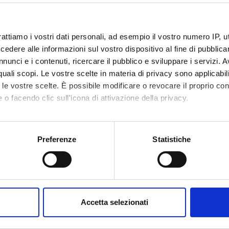
federico
bove
claudiana
bz
it
rattiamo i vostri dati personali, ad esempio il vostro numero IP, 
dere alle informazioni sul vostro dispositivo al fine di pubblica
nunci e i contenuti, ricercare il pubblico e sviluppare i servizi. A
r quali scopi. Le vostre scelte in materia di privacy sono applicabi
Announcements
Research
Assignments
hing
0
to le vostre scelte. È possibile modificare o revocare il proprio 
1
 o facendo clic sull'icona di attivazione della privacy.
DULES
mo anche:
oni sulla tua posizione geografica, con un'approssimazione di qu
Preferenze
Statistiche
running in the period selected:
1
.
spositivo, scansionandolo attivamente alla ricerca di caratteristich
 the module to see the timetable and course details.
aborati i tuoi dati personali e imposta le tue preferenze nella
s
consenso in qualsiasi momento dalla Dichiarazione sui cookie.
E
NAME
TOTAL
Accetta selezionati
CREDITS
nalizzare contenuti ed annunci, per fornire funzionalità dei socia
inoltre informazioni sul modo in cui utilizzi il nostro sito con i n
r's degree in
Clinical practice (1st year) (2026/2027)
16