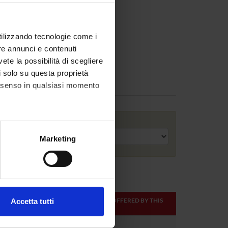
utilizzando tecnologie come i
re annunci e contenuti
vete la possibilità di scegliere
li solo su questa proprietà
consenso in qualsiasi momento
Academic year
alche metro,
Marketing
e specifiche (impronte
ezione dettagli
. Puoi
ONLINE
TEACHER
MODULES OFFERED BY THIS
Accetta tutti
CREDITS
TEACHER
l media e per analizzare il
ostri partner che si occupano