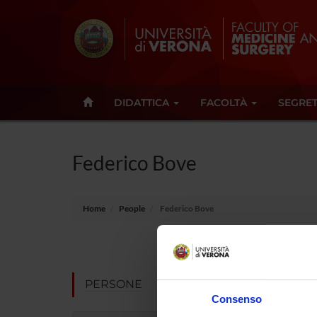
DIDATTICA
FACOLTÀ
SEGRET
Federico Bove
Home
People
Federico Bove
Position
Departme
PERSONE
Consenso
Academic 