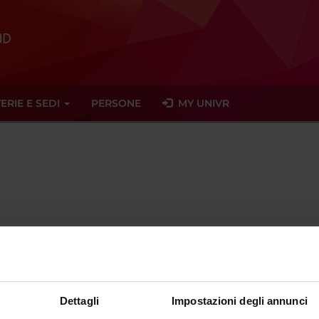
ERIE E SEDI
PERSONE
MY UNIVR
Temporary Professor
nt of
Diagnostics and Public Health
Dettagli
Impostazioni degli annunci
sector
- - -