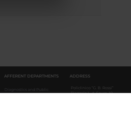
azioni che hai fornito loro o
AFFERENT DEPARTMENTS
ADDRESS
Policlinico “G. B. Rossi”
Diagnostics and Public
Piazzale L. A. Scuro, 10
Health
37134 Verona
Partita IVA 01541040232
Medicine
Codice Fiscale:93009870234
Neurosciences, Biomedicine
and Movement Sciences
Surgery, Dentistry,