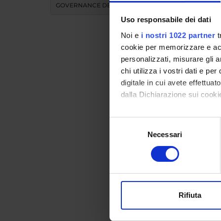
GOVERNANCE DELLA FACOLTÀ
E-mail
Uso responsabile dei dati
Noi e
i nostri 1022 partner
t
cookie per memorizzare e acce
personalizzati, misurare gli an
chi utilizza i vostri dati e pe
Teac
digitale in cui avete effettua
dalla Dichiarazione sui cookie
MO
Con il tuo consenso, vorrem
Selezione
raccogliere informazi
Necessari
del
Modules 
Identificare il tuo di
consenso
Click on
digitali).
Approfondisci come vengono el
modificare o ritirare il tuo 
COURS
Rifiuta
Utilizziamo i cookie per perso
nostro traffico. Condividiamo 
Bachelo