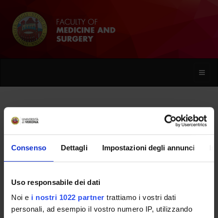
Toggle
naviga
Annalisa Grazio
Consenso
Dettagli
Impostazioni degli annunci
In
Home
People
Annalisa Grazio
Uso responsabile dei dati
Noi e
i nostri 1022 partner
trattiamo i vostri dati
PERSONE
personali, ad esempio il vostro numero IP, utilizzando