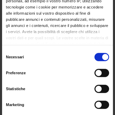
personali, ad esempio il vostro numero IP, utilizzando
GOVERNANCE DELLA FACOLTÀ
tecnologie come i cookie per memorizzare e accedere
alle informazioni sul vostro dispositivo al fine di
pubblicare annunci e contenuti personalizzati, misurare
gli annunci e i contenuti, ricercare il pubblico e sviluppare
Position
i servizi. Avete la possibilità di scegliere chi utilizza i
Temporary Professor
vostri dati e per quali scopi. Le vostre scelte in materia di
Academic sector
privacy sono applicabili solo su questa proprietà digitale
- - -
in cui avete effettuato le vostre scelte. È possibile
Selezione
Telephone
modificare o revocare il proprio consenso in qualsiasi
Necessari
del
045 802 7246
momento dalla Dichiarazione sui cookie o facendo clic
consenso
E-mail
sull'icona di attivazione della privacy.
oliva
marognolli
univr
it
Preferenze
Con il tuo consenso, vorremmo anche:
raccogliere informazioni sulla tua posizione
Statistiche
geografica, con un'approssimazione di qualche
TEACHING
1
metro,
Marketing
Identificare il tuo dispositivo, scansionandolo
ANNOUNCEMENTS
0
attivamente alla ricerca di caratteristiche specifiche