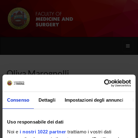
Toggle
naviga
Oliva Marognolli
Home
People
Oliva Marognolli
Consenso
Dettagli
Impostazioni degli annunci
In
Uso responsabile dei dati
PERSONE
Noi e
i nostri 1022 partner
trattiamo i vostri dati