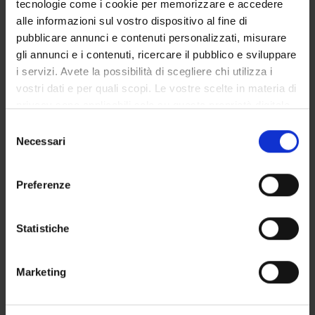
tecnologie come i cookie per memorizzare e accedere
GOVERNANCE DELLA FACOLTÀ
alle informazioni sul vostro dispositivo al fine di
pubblicare annunci e contenuti personalizzati, misurare
gli annunci e i contenuti, ricercare il pubblico e sviluppare
i servizi. Avete la possibilità di scegliere chi utilizza i
Position
vostri dati e per quali scopi. Le vostre scelte in materia di
Temporary Professor
privacy sono applicabili solo su questa proprietà digitale
Academic sector
in cui avete effettuato le vostre scelte. È possibile
Selezione
- - -
modificare o revocare il proprio consenso in qualsiasi
Necessari
del
momento dalla Dichiarazione sui cookie o facendo clic
consenso
sull'icona di attivazione della privacy.
Preferenze
Con il tuo consenso, vorremmo anche:
raccogliere informazioni sulla tua posizione
Statistiche
geografica, con un'approssimazione di qualche
metro,
TEACHING
1
Marketing
Identificare il tuo dispositivo, scansionandolo
attivamente alla ricerca di caratteristiche specifiche
ANNOUNCEMENTS
0
(impronte digitali).