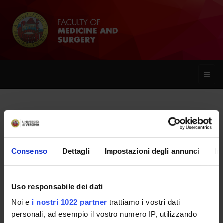
Toggle
naviga
Giuditta Cobelli
Consenso
Dettagli
Impostazioni degli annunci
In
Home
People
Giuditta Cobelli
Uso responsabile dei dati
Noi e
i nostri 1022 partner
trattiamo i vostri dati
PERSONE
personali, ad esempio il vostro numero IP, utilizzando