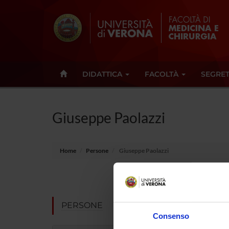
DIDATTICA
FACOLTÀ
SEGRET
Giuseppe Paolazzi
Home
Persone
Giuseppe Paolazzi
Non pres
Note
PERSONE
Consenso