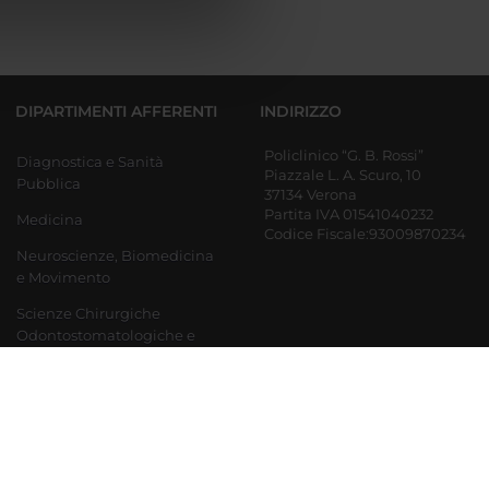
azioni che hai fornito loro o
DIPARTIMENTI AFFERENTI
INDIRIZZO
Policlinico “G. B. Rossi”
Diagnostica e Sanità
Piazzale L. A. Scuro, 10
Pubblica
37134 Verona
Partita IVA 01541040232
Medicina
Codice Fiscale:93009870234
Neuroscienze, Biomedicina
e Movimento
Scienze Chirurgiche
Odontostomatologiche e
Materno-Infantili
Ingegneria per la medicina
di innovazione