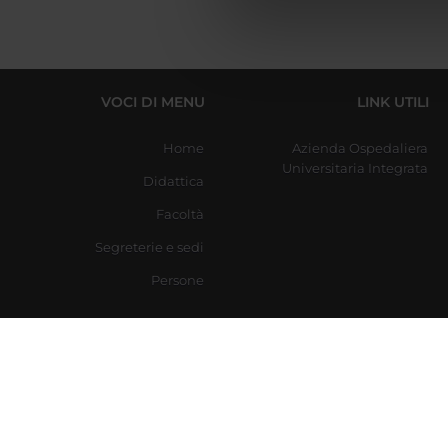
di analisi dei dati web, pubbl
che hanno raccolto dal tuo uti
VOCI DI MENU
LINK UTILI
Home
Azienda Ospedaliera
Universitaria Integrata
Didattica
Facoltà
Segreterie e sedi
Persone