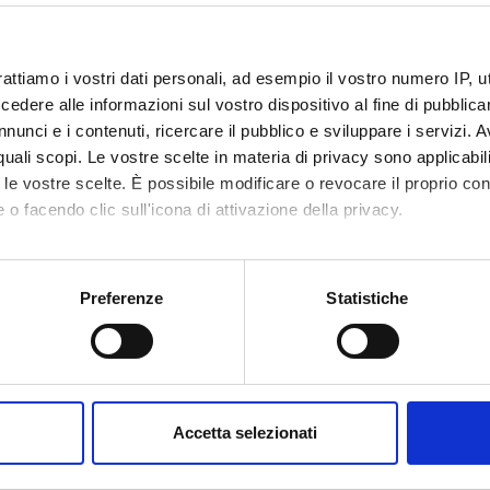
rattiamo i vostri dati personali, ad esempio il vostro numero IP, 
dere alle informazioni sul vostro dispositivo al fine di pubblica
nunci e i contenuti, ricercare il pubblico e sviluppare i servizi. A
r quali scopi. Le vostre scelte in materia di privacy sono applicabi
Avvisi
Ricerca
Incarichi
tica
0
to le vostre scelte. È possibile modificare o revocare il proprio 
0
 o facendo clic sull'icona di attivazione della privacy.
EGNAMENTI
mo anche:
oni sulla tua posizione geografica, con un'approssimazione di qu
Preferenze
Statistiche
enti attivi nel periodo selezionato:
0
.
spositivo, scansionandolo attivamente alla ricerca di caratteristich
ull'insegnamento per vedere orari e dettagli del corso.
aborati i tuoi dati personali e imposta le tue preferenze nella
s
consenso in qualsiasi momento dalla Dichiarazione sui cookie.
Accetta selezionati
nalizzare contenuti ed annunci, per fornire funzionalità dei socia
inoltre informazioni sul modo in cui utilizzi il nostro sito con i n