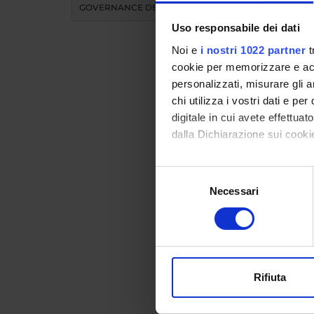
GOVERNANCE DELLA FACOLTÀ
Uso responsabile dei dati
Noi e
i nostri 1022 partner
t
cookie per memorizzare e acce
personalizzati, misurare gli an
chi utilizza i vostri dati e pe
Didat
digitale in cui avete effettua
dalla Dichiarazione sui cookie
INS
Con il tuo consenso, vorrem
Selezione
raccogliere informazi
Necessari
del
Insegnam
Identificare il tuo di
consenso
Clicca s
digitali).
Approfondisci come vengono el
modificare o ritirare il tuo 
Rifiuta
Utilizziamo i cookie per perso
nostro traffico. Condividiamo 