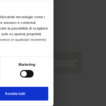
utilizzando tecnologie come i
re annunci e contenuti
vete la possibilità di scegliere
li solo su questa proprietà
consenso in qualsiasi momento
Anno accademico
alche metro,
Marketing
e specifiche (impronte
ezione dettagli
. Puoi
Accetta tutti
l media e per analizzare il
ostri partner che si occupano