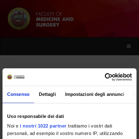
Toggle
naviga
Mauro Bertagna
Consenso
Dettagli
Impostazioni degli annunci
In
Home
People
Mauro Bertagna
Uso responsabile dei dati
Noi e
i nostri 1022 partner
trattiamo i vostri dati
PERSONE
personali, ad esempio il vostro numero IP, utilizzando