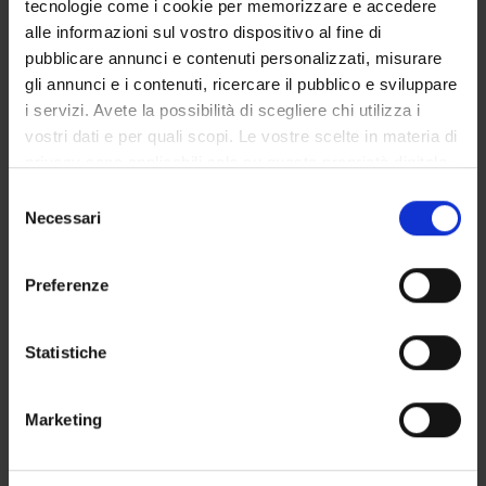
tecnologie come i cookie per memorizzare e accedere
GOVERNANCE DELLA FACOLTÀ
alle informazioni sul vostro dispositivo al fine di
pubblicare annunci e contenuti personalizzati, misurare
gli annunci e i contenuti, ricercare il pubblico e sviluppare
i servizi. Avete la possibilità di scegliere chi utilizza i
Not present since
vostri dati e per quali scopi. Le vostre scelte in materia di
October 31, 2016
privacy sono applicabili solo su questa proprietà digitale
Note
in cui avete effettuato le vostre scelte. È possibile
Selezione
modificare o revocare il proprio consenso in qualsiasi
Necessari
del
momento dalla Dichiarazione sui cookie o facendo clic
consenso
sull'icona di attivazione della privacy.
Preferenze
Con il tuo consenso, vorremmo anche:
raccogliere informazioni sulla tua posizione
Statistiche
geografica, con un'approssimazione di qualche
metro,
TEACHING
0
Marketing
Identificare il tuo dispositivo, scansionandolo
attivamente alla ricerca di caratteristiche specifiche
ANNOUNCEMENTS
0
(impronte digitali).