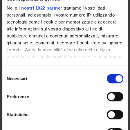
GOVERNANCE DELLA FACOLTÀ
Noi e
i nostri 1022 partner
trattiamo i vostri dati
personali, ad esempio il vostro numero IP, utilizzando
tecnologie come i cookie per memorizzare e accedere
alle informazioni sul vostro dispositivo al fine di
pubblicare annunci e contenuti personalizzati, misurare
gli annunci e i contenuti, ricercare il pubblico e sviluppare
Position
i servizi. Avete la possibilità di scegliere chi utilizza i
Temporary Professor
vostri dati e per quali scopi. Le vostre scelte in materia di
Role
privacy sono applicabili solo su questa proprietà digitale
Professore a contratto
in cui avete effettuato le vostre scelte. È possibile
Selezione
Academic sector
modificare o revocare il proprio consenso in qualsiasi
Necessari
del
- - -
momento dalla Dichiarazione sui cookie o facendo clic
consenso
E-mail
sull'icona di attivazione della privacy.
flaminia
malvezzicampeggi
univr
it
Preferenze
Con il tuo consenso, vorremmo anche:
raccogliere informazioni sulla tua posizione
Statistiche
geografica, con un'approssimazione di qualche
ABOUT MYSELF
metro,