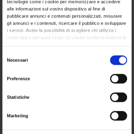
tecnologie come i cookie per memorizzare e accedere
GOVERNANCE DELLA FACOLTÀ
alle informazioni sul vostro dispositivo al fine di
pubblicare annunci e contenuti personalizzati, misurare
gli annunci e i contenuti, ricercare il pubblico e sviluppare
i servizi. Avete la possibilità di scegliere chi utilizza i
Not present since
vostri dati e per quali scopi. Le vostre scelte in materia di
October 31, 2016
privacy sono applicabili solo su questa proprietà digitale
Note
in cui avete effettuato le vostre scelte. È possibile
Selezione
modificare o revocare il proprio consenso in qualsiasi
Necessari
del
momento dalla Dichiarazione sui cookie o facendo clic
consenso
sull'icona di attivazione della privacy.
Preferenze
Con il tuo consenso, vorremmo anche:
raccogliere informazioni sulla tua posizione
Statistiche
geografica, con un'approssimazione di qualche
metro,
TEACHING
0
Marketing
Identificare il tuo dispositivo, scansionandolo
attivamente alla ricerca di caratteristiche specifiche
ANNOUNCEMENTS
0
(impronte digitali).