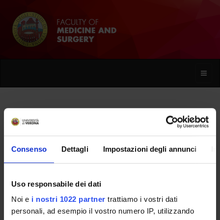
Toggle
naviga
Claudia Benedetti
Consenso
Dettagli
Impostazioni degli annunci
In
Home
People
Claudia Benedetti
Uso responsabile dei dati
Noi e
i nostri 1022 partner
trattiamo i vostri dati
PERSONE
personali, ad esempio il vostro numero IP, utilizzando