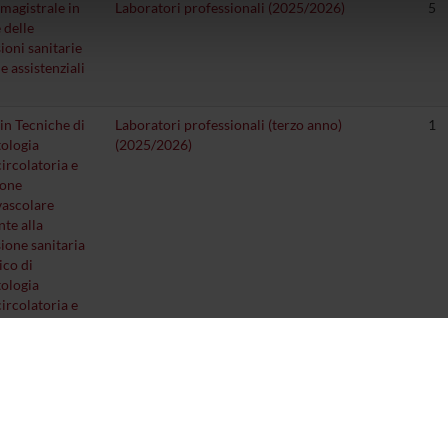
magistrale in
Laboratori professionali (2025/2026)
5
icità e social media, i quali potrebbero combinarle con altre inform
 delle
lizzo dei loro servizi.
ioni sanitarie
e assistenziali
in Tecniche di
Laboratori professionali (terzo anno)
1
tologia
(2025/2026)
ircolatoria e
ione
vascolare
nte alla
ione sanitaria
ico di
tologia
ircolatoria e
ione
ascolare) D.M.
in Tecniche di
Principi psicologici, etici, legali, ed
4
tologia
organizzativi che regolano l'esercizio
ircolatoria e
professionale (2025/2026)