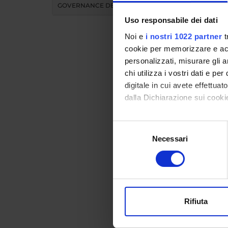
GOVERNANCE DELLA FACOLTÀ
E-mail
Uso responsabile dei dati
Noi e
i nostri 1022 partner
t
cookie per memorizzare e acce
personalizzati, misurare gli an
chi utilizza i vostri dati e pe
Didat
digitale in cui avete effettua
dalla Dichiarazione sui cookie
INS
Con il tuo consenso, vorrem
Selezione
raccogliere informazi
Necessari
del
Insegnam
Identificare il tuo di
consenso
Clicca s
digitali).
Approfondisci come vengono el
modificare o ritirare il tuo 
CORSO
Rifiuta
Utilizziamo i cookie per perso
nostro traffico. Condividiamo 