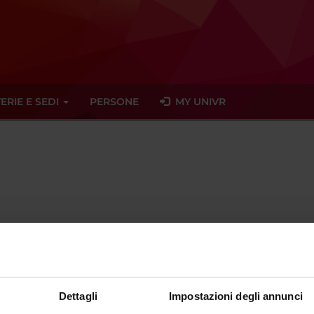
ERIE E SEDI
PERSONE
MY UNIVR
Professore a contratto
nto di afferenza
Scienze Chirurgiche Odontostomatologiche e Materno-Inf
Dettagli
Impostazioni degli annunci
sciplinare
- - -