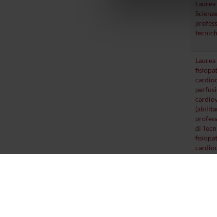
Laurea 
di analisi dei dati web, pubbl
Scienze
che hanno raccolto dal tuo uti
profess
tecnich
Laurea 
fisiopa
cardioc
perfus
cardio
(abilita
profess
di Tecn
fisiopa
cardioc
perfus
cardiov
270/04
Laurea 
fisiopa
cardioc