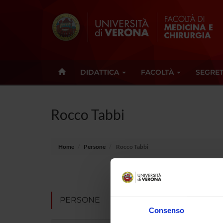
DIDATTICA
FACOLTÀ
SEGRET
Rocco Tabbi
Home
Persone
Rocco Tabbi
Qualifica
Dipartime
PERSONE
Consenso
Settore di