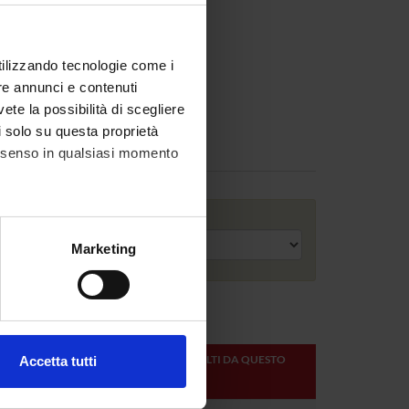
utilizzando tecnologie come i
re annunci e contenuti
vete la possibilità di scegliere
li solo su questa proprietà
consenso in qualsiasi momento
Anno accademico
alche metro,
Marketing
e specifiche (impronte
ezione dettagli
. Puoi
ONLINE
CREDITI
MODULI SVOLTI DA QUESTO
Accetta tutti
DEL
DOCENTE
l media e per analizzare il
DOCENTE
ostri partner che si occupano