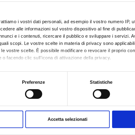
rocco
tabbi
aovr
veneto
it
rattiamo i vostri dati personali, ad esempio il vostro numero IP, 
dere alle informazioni sul vostro dispositivo al fine di pubblica
nunci e i contenuti, ricercare il pubblico e sviluppare i servizi. A
r quali scopi. Le vostre scelte in materia di privacy sono applicabi
Avvisi
Ricerca
Incarichi
tica
0
to le vostre scelte. È possibile modificare o revocare il proprio 
7
 o facendo clic sull'icona di attivazione della privacy.
EGNAMENTI
mo anche:
oni sulla tua posizione geografica, con un'approssimazione di qu
Preferenze
Statistiche
enti attivi nel periodo selezionato:
7
.
spositivo, scansionandolo attivamente alla ricerca di caratteristich
ull'insegnamento per vedere orari e dettagli del corso.
aborati i tuoi dati personali e imposta le tue preferenze nella
s
consenso in qualsiasi momento dalla Dichiarazione sui cookie.
NOME
CREDITI
Accetta selezionati
TOTALI
nalizzare contenuti ed annunci, per fornire funzionalità dei socia
inoltre informazioni sul modo in cui utilizzi il nostro sito con i n