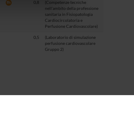
0,8
(Competenze tecniche
azioni che hai fornito loro o
nell'ambito della professione
sanitaria in Fisiopatologia
Cardiocircolatoria e
Perfusione Cardiovascolare)
0,5
(Laboratorio di simulazione
perfusione cardiovascolare
Gruppo 2)
1
ORGANIZZAZIONE E
REGOLAMENTAZIONE
DELLA PROFESSIONE