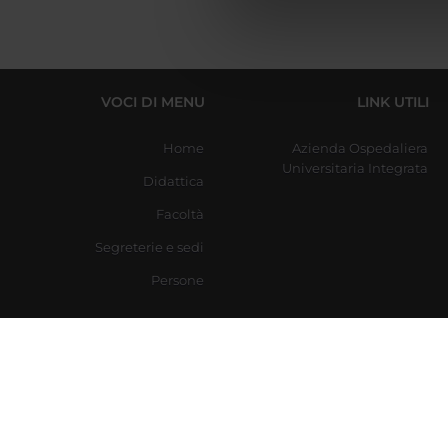
di analisi dei dati web, pubbl
che hanno raccolto dal tuo uti
VOCI DI MENU
LINK UTILI
Home
Azienda Ospedaliera
Universitaria Integrata
Didattica
Facoltà
Segreterie e sedi
Persone