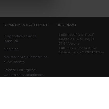
azioni che hai fornito loro o
DIPARTIMENTI AFFERENTI
INDIRIZZO
Policlinico “G. B. Rossi”
Diagnostica e Sanità
Piazzale L. A. Scuro, 10
Pubblica
37134 Verona
Partita IVA 01541040232
Medicina
Codice Fiscale:93009870234
Neuroscienze, Biomedicina
e Movimento
Scienze Chirurgiche
Odontostomatologiche e
Materno-Infantili
Ingegneria per la medicina
di innovazione