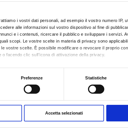
rattiamo i vostri dati personali, ad esempio il vostro numero IP, 
dere alle informazioni sul vostro dispositivo al fine di pubblica
nunci e i contenuti, ricercare il pubblico e sviluppare i servizi. A
r quali scopi. Le vostre scelte in materia di privacy sono applicabi
Avvisi
Ricerca
Incarichi
tica
0
to le vostre scelte. È possibile modificare o revocare il proprio 
0
 o facendo clic sull'icona di attivazione della privacy.
EGNAMENTI
mo anche:
oni sulla tua posizione geografica, con un'approssimazione di qu
Preferenze
Statistiche
enti attivi nel periodo selezionato:
0
.
spositivo, scansionandolo attivamente alla ricerca di caratteristich
ull'insegnamento per vedere orari e dettagli del corso.
aborati i tuoi dati personali e imposta le tue preferenze nella
s
consenso in qualsiasi momento dalla Dichiarazione sui cookie.
Accetta selezionati
nalizzare contenuti ed annunci, per fornire funzionalità dei socia
inoltre informazioni sul modo in cui utilizzi il nostro sito con i n