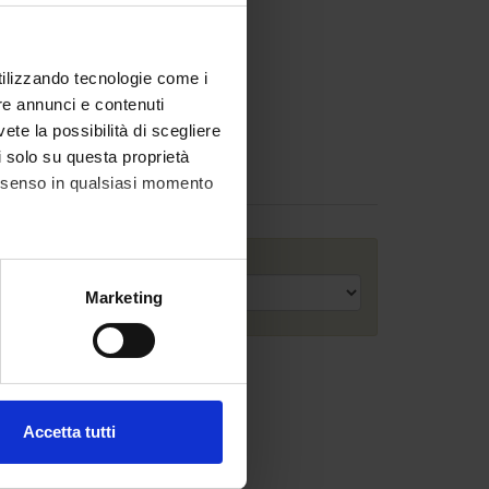
utilizzando tecnologie come i
re annunci e contenuti
vete la possibilità di scegliere
li solo su questa proprietà
consenso in qualsiasi momento
Anno accademico
alche metro,
Marketing
e specifiche (impronte
ezione dettagli
. Puoi
Accetta tutti
l media e per analizzare il
ostri partner che si occupano