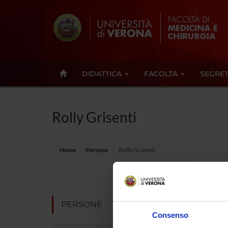
DIDATTICA
FACOLTÀ
SEGRET
Rolly Grisenti
Home
Persone
Rolly Grisenti
E-mail
Non pres
PERSONE
Consenso
Note