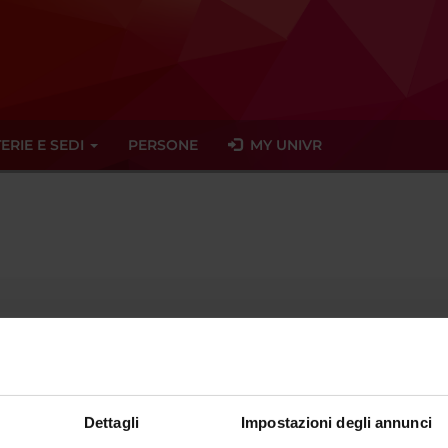
ERIE E SEDI
PERSONE
MY UNIVR
grisenti
science
unitn
it
ente dal
30 settembre 2019
Dettagli
Impostazioni degli annunci