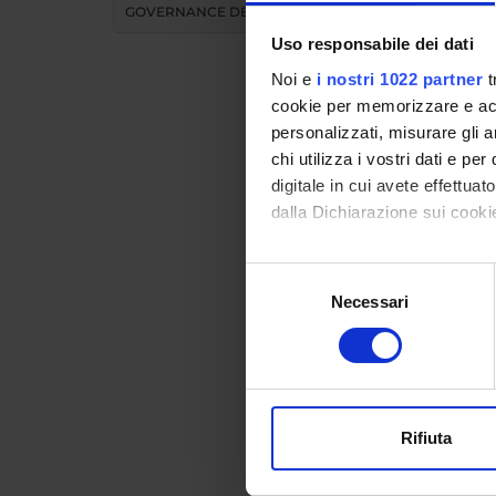
GOVERNANCE DELLA FACOLTÀ
Uso responsabile dei dati
Noi e
i nostri 1022 partner
t
cookie per memorizzare e acce
personalizzati, misurare gli an
chi utilizza i vostri dati e pe
Didat
digitale in cui avete effettua
dalla Dichiarazione sui cookie
INS
Con il tuo consenso, vorrem
Selezione
raccogliere informazi
Necessari
del
Insegnam
Identificare il tuo di
consenso
Clicca s
digitali).
Approfondisci come vengono el
modificare o ritirare il tuo 
Rifiuta
Utilizziamo i cookie per perso
nostro traffico. Condividiamo 