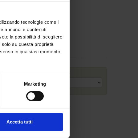
utilizzando tecnologie come i
re annunci e contenuti
vete la possibilità di scegliere
li solo su questa proprietà
Assignments
consenso in qualsiasi momento
Academic year
alche metro,
Marketing
e specifiche (impronte
ezione dettagli
. Puoi
Accetta tutti
l media e per analizzare il
ostri partner che si occupano