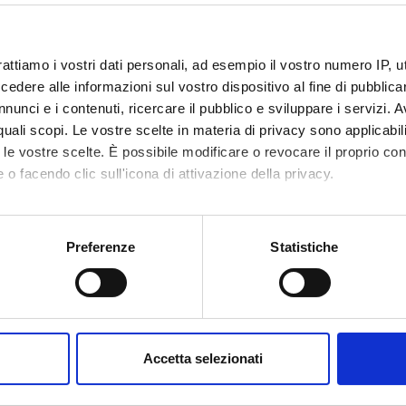
rattiamo i vostri dati personali, ad esempio il vostro numero IP, 
dere alle informazioni sul vostro dispositivo al fine di pubblica
nunci e i contenuti, ricercare il pubblico e sviluppare i servizi. A
r quali scopi. Le vostre scelte in materia di privacy sono applicabi
Announcements
Research
Publications
hing
0
to le vostre scelte. È possibile modificare o revocare il proprio 
0
 o facendo clic sull'icona di attivazione della privacy.
DULES
mo anche:
oni sulla tua posizione geografica, con un'approssimazione di qu
Preferenze
Statistiche
running in the period selected:
0
.
spositivo, scansionandolo attivamente alla ricerca di caratteristich
 the module to see the timetable and course details.
aborati i tuoi dati personali e imposta le tue preferenze nella
s
consenso in qualsiasi momento dalla Dichiarazione sui cookie.
Accetta selezionati
nalizzare contenuti ed annunci, per fornire funzionalità dei socia
inoltre informazioni sul modo in cui utilizzi il nostro sito con i n