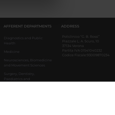
azioni che hai fornito loro o
AFFERENT DEPARTMENTS
ADDRESS
Policlinico “G. B. Rossi”
Diagnostics and Public
Piazzale L. A. Scuro, 10
Health
37134 Verona
Partita IVA 01541040232
Medicine
Codice Fiscale:93009870234
Neurosciences, Biomedicine
and Movement Sciences
Surgery, Dentistry,
Paediatrics and
Gynaecology
Department of Engineering
for Innovation Medicine