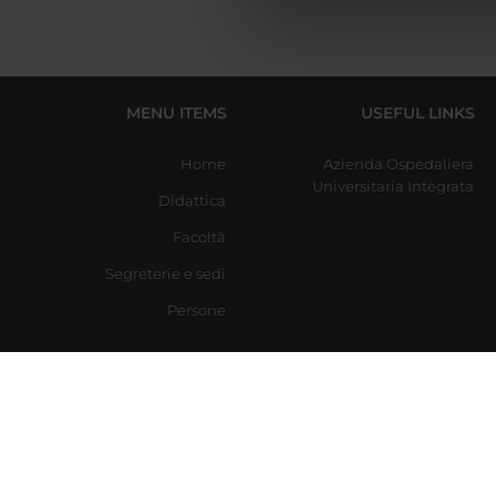
di analisi dei dati web, pubbl
che hanno raccolto dal tuo uti
MENU ITEMS
USEFUL LINKS
Home
Azienda Ospedaliera
Universitaria Integrata
Didattica
Facoltà
Segreterie e sedi
Persone