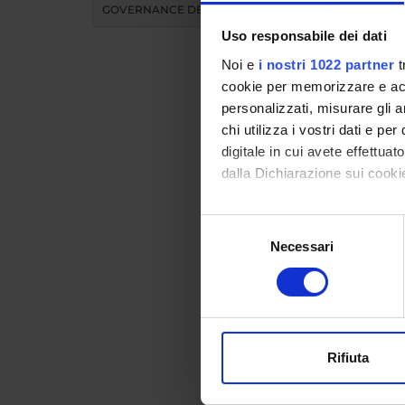
GOVERNANCE DELLA FACOLTÀ
Uso responsabile dei dati
Noi e
i nostri 1022 partner
t
cookie per memorizzare e acce
personalizzati, misurare gli an
chi utilizza i vostri dati e pe
Teac
digitale in cui avete effettua
dalla Dichiarazione sui cookie
MO
Con il tuo consenso, vorrem
Selezione
raccogliere informazi
Necessari
del
Modules 
Identificare il tuo di
consenso
Click on
digitali).
Approfondisci come vengono el
modificare o ritirare il tuo 
Rifiuta
Utilizziamo i cookie per perso
nostro traffico. Condividiamo 