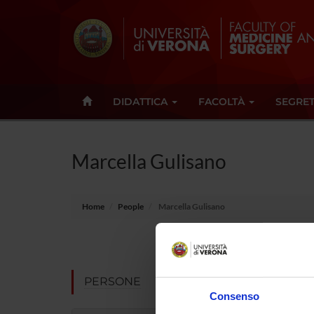
DIDATTICA
FACOLTÀ
SEGRET
Marcella Gulisano
Home
People
Marcella Gulisano
E-mail
Not pres
PERSONE
Consenso
Note