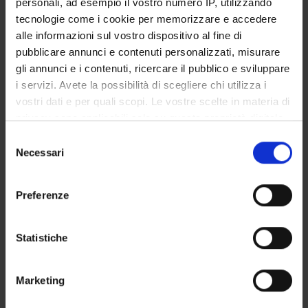
personali, ad esempio il vostro numero IP, utilizzando
GOVERNANCE DELLA FACOLTÀ
tecnologie come i cookie per memorizzare e accedere
alle informazioni sul vostro dispositivo al fine di
pubblicare annunci e contenuti personalizzati, misurare
gli annunci e i contenuti, ricercare il pubblico e sviluppare
E-mail
i servizi. Avete la possibilità di scegliere chi utilizza i
enrico
piovan
asst-mantova
it
vostri dati e per quali scopi. Le vostre scelte in materia di
Not present since
privacy sono applicabili solo su questa proprietà digitale
May 1, 2021
in cui avete effettuato le vostre scelte. È possibile
Selezione
modificare o revocare il proprio consenso in qualsiasi
Necessari
Note
del
momento dalla Dichiarazione sui cookie o facendo clic
consenso
sull'icona di attivazione della privacy.
Preferenze
Con il tuo consenso, vorremmo anche:
raccogliere informazioni sulla tua posizione
Statistiche
geografica, con un'approssimazione di qualche
TEACHING
0
metro,
Marketing
Identificare il tuo dispositivo, scansionandolo
ANNOUNCEMENTS
0
attivamente alla ricerca di caratteristiche specifiche