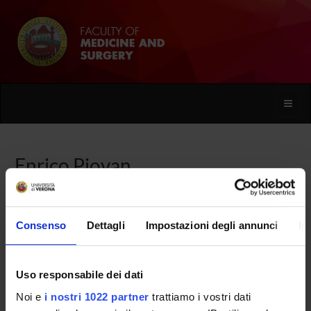
Toggle
naviga
Enrico Piovan
Home
People
Enrico Piovan
Consenso
Dettagli
Impostazioni degli annunci
In
Uso responsabile dei dati
PERSONE
Noi e
i nostri 1022 partner
trattiamo i vostri dati