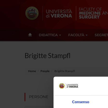
DIDATTICA
FACOLTÀ
SEGRET
Brigitte Stampfl
Home
People
Brigitte Stampfl
E-mail
Not pres
PERSONE
Consenso
Note