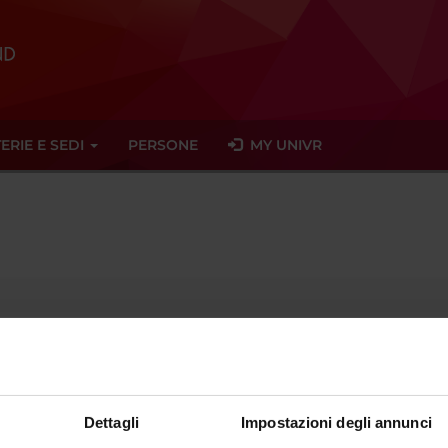
ERIE E SEDI
PERSONE
MY UNIVR
bstampfl
claudiana
bz
it
ent since
September 30, 2018
Dettagli
Impostazioni degli annunci