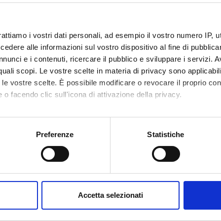
rattiamo i vostri dati personali, ad esempio il vostro numero IP, 
dere alle informazioni sul vostro dispositivo al fine di pubblica
nunci e i contenuti, ricercare il pubblico e sviluppare i servizi. A
r quali scopi. Le vostre scelte in materia di privacy sono applicabi
Announcements
Research
Publications
hing
0
to le vostre scelte. È possibile modificare o revocare il proprio 
0
 o facendo clic sull'icona di attivazione della privacy.
DULES
mo anche:
oni sulla tua posizione geografica, con un'approssimazione di qu
Preferenze
Statistiche
running in the period selected:
0
.
spositivo, scansionandolo attivamente alla ricerca di caratteristich
 the module to see the timetable and course details.
aborati i tuoi dati personali e imposta le tue preferenze nella
s
consenso in qualsiasi momento dalla Dichiarazione sui cookie.
Accetta selezionati
nalizzare contenuti ed annunci, per fornire funzionalità dei socia
inoltre informazioni sul modo in cui utilizzi il nostro sito con i n