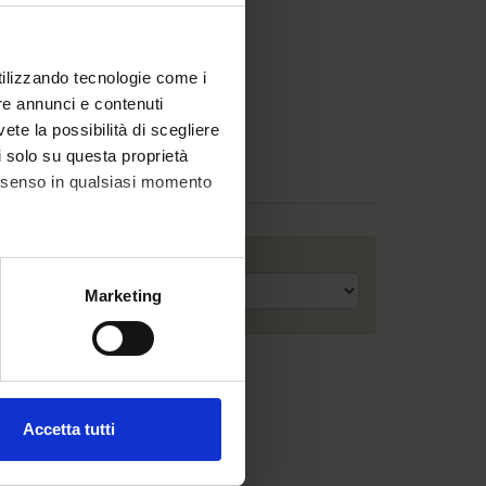
utilizzando tecnologie come i
re annunci e contenuti
vete la possibilità di scegliere
li solo su questa proprietà
Assignments
consenso in qualsiasi momento
Academic year
alche metro,
Marketing
e specifiche (impronte
ezione dettagli
. Puoi
Accetta tutti
l media e per analizzare il
ostri partner che si occupano