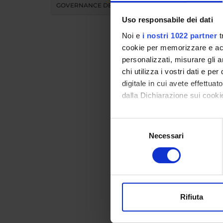
GOVERNANCE DELLA FACOLTÀ
Uso responsabile dei dati
Noi e
i nostri 1022 partner
t
cookie per memorizzare e acce
personalizzati, misurare gli an
chi utilizza i vostri dati e pe
Teac
digitale in cui avete effettua
dalla Dichiarazione sui cookie
MO
Con il tuo consenso, vorrem
Selezione
raccogliere informazi
Necessari
del
Modules 
Identificare il tuo di
consenso
Click on
digitali).
Approfondisci come vengono el
modificare o ritirare il tuo 
Rifiuta
Utilizziamo i cookie per perso
nostro traffico. Condividiamo 