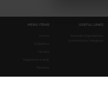
di analisi dei dati web, pubbl
che hanno raccolto dal tuo uti
MENU ITEMS
USEFUL LINKS
Home
Azienda Ospedaliera
Universitaria Integrata
Didattica
Facoltà
Segreterie e sedi
Persone