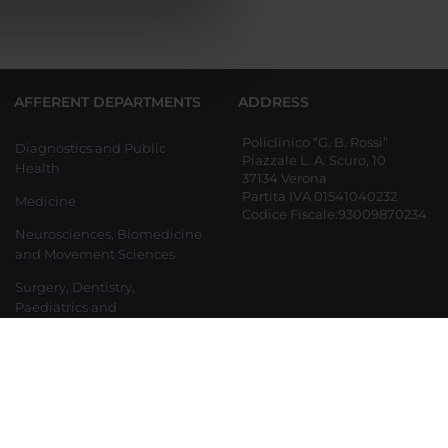
azioni che hai fornito loro o
AFFERENT DEPARTMENTS
ADDRESS
Policlinico “G. B. Rossi”
Diagnostics and Public
Piazzale L. A. Scuro, 10
Health
37134 Verona
Partita IVA 01541040232
Medicine
Codice Fiscale:93009870234
Neurosciences, Biomedicine
and Movement Sciences
Surgery, Dentistry,
Paediatrics and
Gynaecology
Department of Engineering
for Innovation Medicine