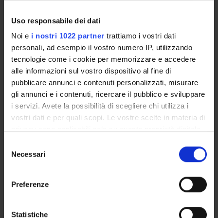
GOVERNANCE DELLA FACOLTÀ
Uso responsabile dei dati
Noi e
i nostri 1022 partner
trattiamo i vostri dati
personali, ad esempio il vostro numero IP, utilizzando
tecnologie come i cookie per memorizzare e accedere
alle informazioni sul vostro dispositivo al fine di
pubblicare annunci e contenuti personalizzati, misurare
gli annunci e i contenuti, ricercare il pubblico e sviluppare
i servizi. Avete la possibilità di scegliere chi utilizza i
vostri dati e per quali scopi. Le vostre scelte in materia di
Qualifica
privacy sono applicabili solo su questa proprietà digitale
Professore a contratto
in cui avete effettuato le vostre scelte. È possibile
Selezione
Settore disciplinare
modificare o revocare il proprio consenso in qualsiasi
Necessari
del
- - -
momento dalla Dichiarazione sui cookie o facendo clic
consenso
Telefono
sull'icona di attivazione della privacy.
+39 0458425168
Preferenze
E-mail
Con il tuo consenso, vorremmo anche:
luciano
bertinato
univr
it
raccogliere informazioni sulla tua posizione
Statistiche