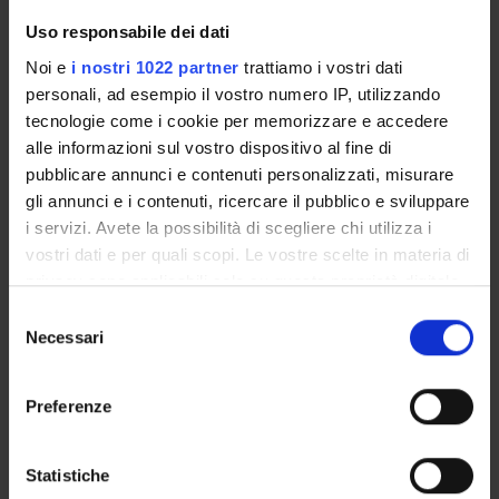
GOVERNANCE DELLA FACOLTÀ
Uso responsabile dei dati
Noi e
i nostri 1022 partner
trattiamo i vostri dati
personali, ad esempio il vostro numero IP, utilizzando
tecnologie come i cookie per memorizzare e accedere
alle informazioni sul vostro dispositivo al fine di
pubblicare annunci e contenuti personalizzati, misurare
gli annunci e i contenuti, ricercare il pubblico e sviluppare
i servizi. Avete la possibilità di scegliere chi utilizza i
vostri dati e per quali scopi. Le vostre scelte in materia di
Position
privacy sono applicabili solo su questa proprietà digitale
Professor from another university
in cui avete effettuato le vostre scelte. È possibile
Selezione
Academic sector
MED/25 -
PSYCHIATRY
modificare o revocare il proprio consenso in qualsiasi
Necessari
del
momento dalla Dichiarazione sui cookie o facendo clic
Office
consenso
Palazzina Psichiatria, Floor , Room
sull'icona di attivazione della privacy.
Preferenze
Telephone
045 8074611
Con il tuo consenso, vorremmo anche:
raccogliere informazioni sulla tua posizione
E-mail
Statistiche
antonio
lasalvia
univr
it