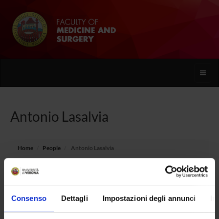
Toggle
naviga
Antonio Lasalvia
Home
People
Antonio Lasalvia
Consenso
Dettagli
Impostazioni degli annunci
In
PERSONE