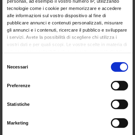
personali, ad esempio il vostro numero IP, utilizzando
GOVERNANCE DELLA FACOLTÀ
tecnologie come i cookie per memorizzare e accedere
alle informazioni sul vostro dispositivo al fine di
pubblicare annunci e contenuti personalizzati, misurare
gli annunci e i contenuti, ricercare il pubblico e sviluppare
Non presente dal
i servizi. Avete la possibilità di scegliere chi utilizza i
1 maggio 2021
vostri dati e per quali scopi. Le vostre scelte in materia di
Note
privacy sono applicabili solo su questa proprietà digitale
in cui avete effettuato le vostre scelte. È possibile
Selezione
modificare o revocare il proprio consenso in qualsiasi
Necessari
del
momento dalla Dichiarazione sui cookie o facendo clic
consenso
sull'icona di attivazione della privacy.
Preferenze
Con il tuo consenso, vorremmo anche:
raccogliere informazioni sulla tua posizione
Statistiche
geografica, con un'approssimazione di qualche
DIDATTICA
0
metro,
Marketing
Identificare il tuo dispositivo, scansionandolo
AVVISI
0
attivamente alla ricerca di caratteristiche specifiche