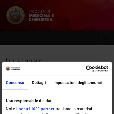
Toggle
naviga
Luca Lanaro
Home
Persone
Luca Lanaro
Consenso
Dettagli
Impostazioni degli annunci
In
Uso responsabile dei dati
PERSONE
Noi e
i nostri 1022 partner
trattiamo i vostri dati