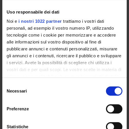
GOVERNANCE DELLA FACOLTÀ
Uso responsabile dei dati
Noi e
i nostri 1022 partner
trattiamo i vostri dati
personali, ad esempio il vostro numero IP, utilizzando
tecnologie come i cookie per memorizzare e accedere
alle informazioni sul vostro dispositivo al fine di
pubblicare annunci e contenuti personalizzati, misurare
gli annunci e i contenuti, ricercare il pubblico e sviluppare
i servizi. Avete la possibilità di scegliere chi utilizza i
vostri dati e per quali scopi. Le vostre scelte in materia di
Qualifica
privacy sono applicabili solo su questa proprietà digitale
Professore a contratto
in cui avete effettuato le vostre scelte. È possibile
Selezione
Settore disciplinare
modificare o revocare il proprio consenso in qualsiasi
Necessari
del
- - -
momento dalla Dichiarazione sui cookie o facendo clic
consenso
Telefono
sull'icona di attivazione della privacy.
+39 045 812 3484
Preferenze
E-mail
Con il tuo consenso, vorremmo anche:
pietro
meneghelli
univr
it
raccogliere informazioni sulla tua posizione
Statistiche