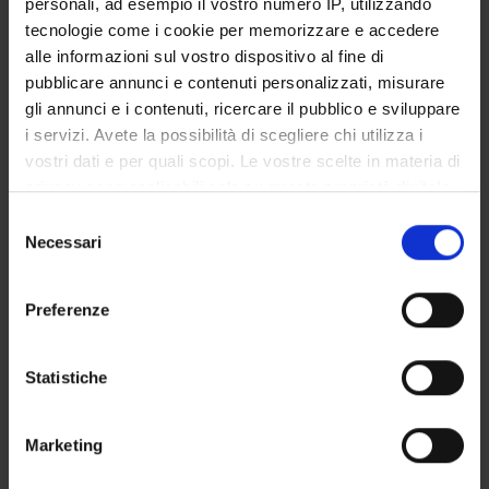
personali, ad esempio il vostro numero IP, utilizzando
GOVERNANCE DELLA FACOLTÀ
tecnologie come i cookie per memorizzare e accedere
alle informazioni sul vostro dispositivo al fine di
pubblicare annunci e contenuti personalizzati, misurare
gli annunci e i contenuti, ricercare il pubblico e sviluppare
E-mail
i servizi. Avete la possibilità di scegliere chi utilizza i
mariacarla
tafi
univr
it
vostri dati e per quali scopi. Le vostre scelte in materia di
Non presente dal
privacy sono applicabili solo su questa proprietà digitale
31 dicembre 2024
in cui avete effettuato le vostre scelte. È possibile
Selezione
modificare o revocare il proprio consenso in qualsiasi
Necessari
Note
del
momento dalla Dichiarazione sui cookie o facendo clic
consenso
sull'icona di attivazione della privacy.
Preferenze
Con il tuo consenso, vorremmo anche:
raccogliere informazioni sulla tua posizione
Statistiche
geografica, con un'approssimazione di qualche
DIDATTICA
0
metro,
Marketing
Identificare il tuo dispositivo, scansionandolo
AVVISI
0
attivamente alla ricerca di caratteristiche specifiche