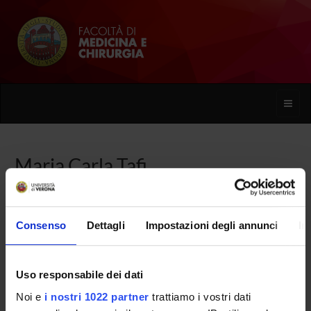
Toggle
naviga
Maria Carla Tafi
Home
Persone
Maria Carla Tafi
Consenso
Dettagli
Impostazioni degli annunci
In
Uso responsabile dei dati
PERSONE
Noi e
i nostri 1022 partner
trattiamo i vostri dati