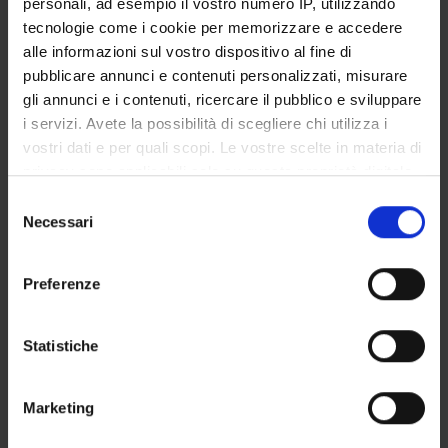
personali, ad esempio il vostro numero IP, utilizzando
GOVERNANCE DELLA FACOLTÀ
tecnologie come i cookie per memorizzare e accedere
alle informazioni sul vostro dispositivo al fine di
pubblicare annunci e contenuti personalizzati, misurare
gli annunci e i contenuti, ricercare il pubblico e sviluppare
E-mail
i servizi. Avete la possibilità di scegliere chi utilizza i
giacomo
schenal
ospedaleuniverona
it
vostri dati e per quali scopi. Le vostre scelte in materia di
Not present since
privacy sono applicabili solo su questa proprietà digitale
December 31, 2023
in cui avete effettuato le vostre scelte. È possibile
Selezione
modificare o revocare il proprio consenso in qualsiasi
Necessari
Note
del
momento dalla Dichiarazione sui cookie o facendo clic
consenso
sull'icona di attivazione della privacy.
Preferenze
Con il tuo consenso, vorremmo anche:
raccogliere informazioni sulla tua posizione
Statistiche
geografica, con un'approssimazione di qualche
TEACHING
0
metro,
Marketing
Identificare il tuo dispositivo, scansionandolo
ANNOUNCEMENTS
0
attivamente alla ricerca di caratteristiche specifiche