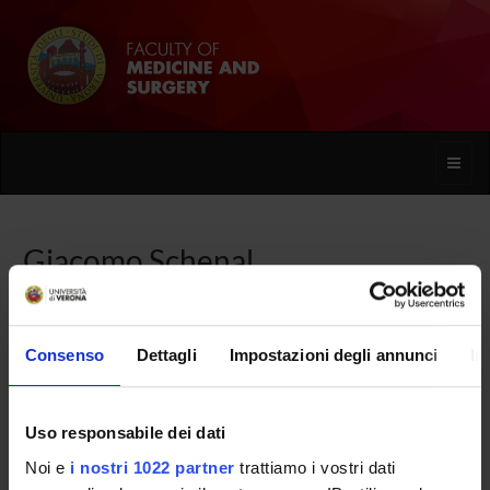
Toggle
naviga
Giacomo Schenal
Home
People
Giacomo Schenal
Consenso
Dettagli
Impostazioni degli annunci
In
Uso responsabile dei dati
PERSONE
Noi e
i nostri 1022 partner
trattiamo i vostri dati