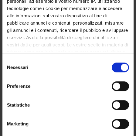
personali, ad esempio il vostro numero IP, utilizzando
GOVERNANCE DELLA FACOLTÀ
tecnologie come i cookie per memorizzare e accedere
alle informazioni sul vostro dispositivo al fine di
pubblicare annunci e contenuti personalizzati, misurare
gli annunci e i contenuti, ricercare il pubblico e sviluppare
Qualifica
i servizi. Avete la possibilità di scegliere chi utilizza i
Professore a contratto
vostri dati e per quali scopi. Le vostre scelte in materia di
Settore disciplinare
privacy sono applicabili solo su questa proprietà digitale
- - -
in cui avete effettuato le vostre scelte. È possibile
Selezione
modificare o revocare il proprio consenso in qualsiasi
Necessari
del
momento dalla Dichiarazione sui cookie o facendo clic
consenso
sull'icona di attivazione della privacy.
Preferenze
Con il tuo consenso, vorremmo anche:
raccogliere informazioni sulla tua posizione
Statistiche
geografica, con un'approssimazione di qualche
DIDATTICA
1
metro,
Marketing
Identificare il tuo dispositivo, scansionandolo
AVVISI
0
attivamente alla ricerca di caratteristiche specifiche