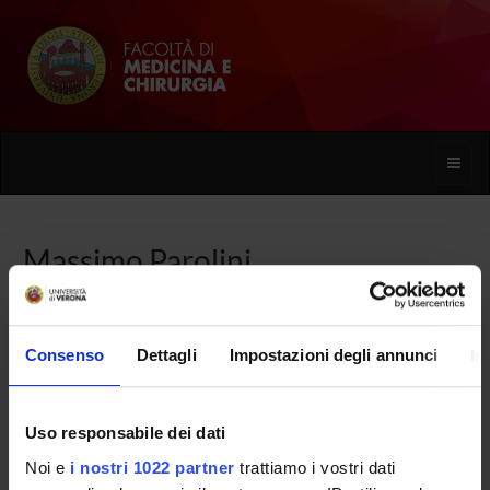
Toggle
naviga
Massimo Parolini
Home
Persone
Massimo Parolini
Consenso
Dettagli
Impostazioni degli annunci
In
Uso responsabile dei dati
PERSONE
Noi e
i nostri 1022 partner
trattiamo i vostri dati