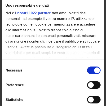
GOVERNANCE DELLA FACOLTÀ
Uso responsabile dei dati
Noi e
i nostri 1022 partner
trattiamo i vostri dati
personali, ad esempio il vostro numero IP, utilizzando
tecnologie come i cookie per memorizzare e accedere
alle informazioni sul vostro dispositivo al fine di
pubblicare annunci e contenuti personalizzati, misurare
gli annunci e i contenuti, ricercare il pubblico e sviluppare
i servizi. Avete la possibilità di scegliere chi utilizza i
vostri dati e per quali scopi. Le vostre scelte in materia di
E-mail
paolo
bertolini
univr
it
privacy sono applicabili solo su questa proprietà digitale
in cui avete effettuato le vostre scelte. È possibile
Selezione
Non presente dal
modificare o revocare il proprio consenso in qualsiasi
Necessari
31 ottobre 2016
del
momento dalla Dichiarazione sui cookie o facendo clic
consenso
Note
sull'icona di attivazione della privacy.
Preferenze
Con il tuo consenso, vorremmo anche:
raccogliere informazioni sulla tua posizione
Statistiche
geografica, con un'approssimazione di qualche