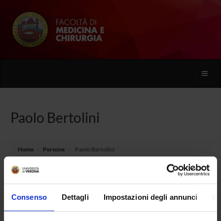
Toggle
naviga
Paolo Bertolini
Home
Persone
Paolo Bertolini
Consenso
Dettagli
Impostazioni degli annunci
In
PERSONE