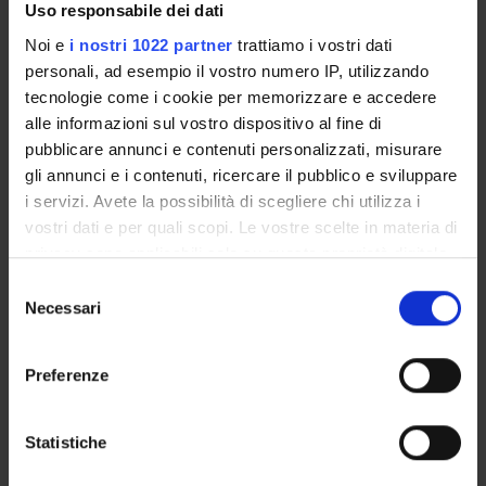
Uso responsabile dei dati
GOVERNANCE DELLA FACOLTÀ
Noi e
i nostri 1022 partner
trattiamo i vostri dati
personali, ad esempio il vostro numero IP, utilizzando
tecnologie come i cookie per memorizzare e accedere
alle informazioni sul vostro dispositivo al fine di
pubblicare annunci e contenuti personalizzati, misurare
gli annunci e i contenuti, ricercare il pubblico e sviluppare
i servizi. Avete la possibilità di scegliere chi utilizza i
vostri dati e per quali scopi. Le vostre scelte in materia di
privacy sono applicabili solo su questa proprietà digitale
E-mail
in cui avete effettuato le vostre scelte. È possibile
roberto
poltronieri
univr
it
Selezione
modificare o revocare il proprio consenso in qualsiasi
Necessari
del
Non presente dal
momento dalla Dichiarazione sui cookie o facendo clic
consenso
31 dicembre 2022
sull'icona di attivazione della privacy.
Preferenze
Note
Con il tuo consenso, vorremmo anche:
raccogliere informazioni sulla tua posizione
Statistiche
geografica, con un'approssimazione di qualche