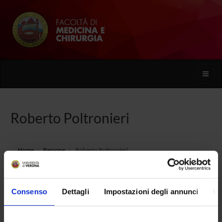
Toggle
naviga
Roberto Poltronieri
Home
Persone
Roberto Poltronieri
Consenso
Dettagli
Impostazioni degli annunci
In
PERSONE