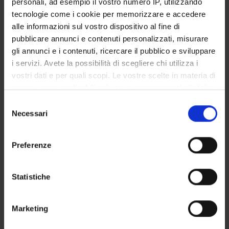
personali, ad esempio il vostro numero IP, utilizzando
GOVERNANCE DELLA FACOLTÀ
tecnologie come i cookie per memorizzare e accedere
alle informazioni sul vostro dispositivo al fine di
pubblicare annunci e contenuti personalizzati, misurare
gli annunci e i contenuti, ricercare il pubblico e sviluppare
E-mail
i servizi. Avete la possibilità di scegliere chi utilizza i
mariamaddalena
ricetti
univr
it
vostri dati e per quali scopi. Le vostre scelte in materia di
Non presente dal
privacy sono applicabili solo su questa proprietà digitale
31 ottobre 2015
in cui avete effettuato le vostre scelte. È possibile
Selezione
modificare o revocare il proprio consenso in qualsiasi
Necessari
Note
del
momento dalla Dichiarazione sui cookie o facendo clic
consenso
sull'icona di attivazione della privacy.
Preferenze
Con il tuo consenso, vorremmo anche:
raccogliere informazioni sulla tua posizione
Statistiche
geografica, con un'approssimazione di qualche
DIDATTICA
0
metro,
Marketing
Identificare il tuo dispositivo, scansionandolo
AVVISI
0
attivamente alla ricerca di caratteristiche specifiche