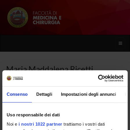
Toggle
naviga
Maria Maddalena Ricetti
Home
Persone
Maria Maddalena Ricetti
Consenso
Dettagli
Impostazioni degli annunci
In
Uso responsabile dei dati
PERSONE
Noi e
i nostri 1022 partner
trattiamo i vostri dati