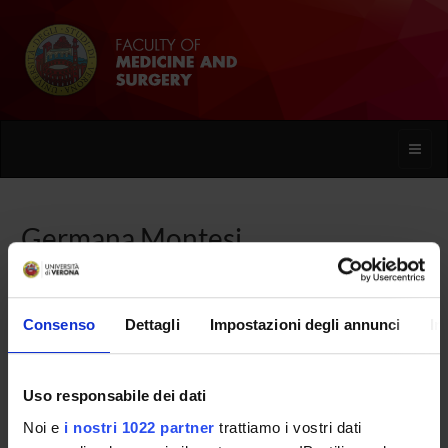
Toggle
naviga
Germana Montesi
Home
People
Germana Montesi
Consenso
Dettagli
Impostazioni degli annunci
In
Uso responsabile dei dati
PERSONE
Noi e
i nostri 1022 partner
trattiamo i vostri dati