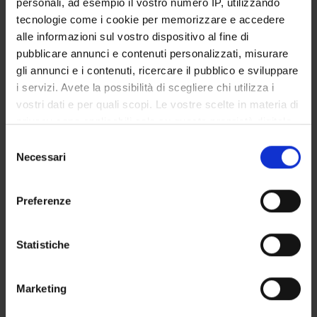
personali, ad esempio il vostro numero IP, utilizzando
GOVERNANCE DELLA FACOLTÀ
tecnologie come i cookie per memorizzare e accedere
alle informazioni sul vostro dispositivo al fine di
pubblicare annunci e contenuti personalizzati, misurare
gli annunci e i contenuti, ricercare il pubblico e sviluppare
E-mail
i servizi. Avete la possibilità di scegliere chi utilizza i
germanadolores
montesi
univr
it
vostri dati e per quali scopi. Le vostre scelte in materia di
Not present since
privacy sono applicabili solo su questa proprietà digitale
October 31, 2016
in cui avete effettuato le vostre scelte. È possibile
Selezione
modificare o revocare il proprio consenso in qualsiasi
Necessari
Note
del
momento dalla Dichiarazione sui cookie o facendo clic
consenso
sull'icona di attivazione della privacy.
Preferenze
Con il tuo consenso, vorremmo anche:
raccogliere informazioni sulla tua posizione
Statistiche
geografica, con un'approssimazione di qualche
TEACHING
0
metro,
Marketing
Identificare il tuo dispositivo, scansionandolo
ANNOUNCEMENTS
0
attivamente alla ricerca di caratteristiche specifiche