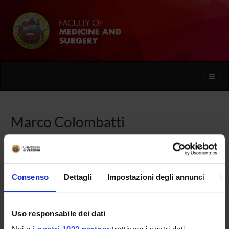
Toggle
naviga
Marco Colombatti
Home
People
Marco Colombatti
Consenso
Dettagli
Impostazioni degli annunci
In
PERSONE
Uso responsabile dei dati