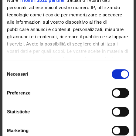
Noi e
i nostri 1022 partner
trattiamo i vostri dati
GOVERNANCE DELLA FACOLTÀ
personali, ad esempio il vostro numero IP, utilizzando
tecnologie come i cookie per memorizzare e accedere
alle informazioni sul vostro dispositivo al fine di
pubblicare annunci e contenuti personalizzati, misurare
E-mail
gli annunci e i contenuti, ricercare il pubblico e sviluppare
marco
colombatti
univr
it
i servizi. Avete la possibilità di scegliere chi utilizza i
vostri dati e per quali scopi. Le vostre scelte in materia di
Not present since
April 30, 2015
privacy sono applicabili solo su questa proprietà digitale
in cui avete effettuato le vostre scelte. È possibile
Note
Selezione
modificare o revocare il proprio consenso in qualsiasi
Necessari
del
momento dalla Dichiarazione sui cookie o facendo clic
consenso
sull'icona di attivazione della privacy.
Preferenze
Con il tuo consenso, vorremmo anche:
raccogliere informazioni sulla tua posizione
Statistiche
ABOUT MYSELF
geografica, con un'approssimazione di qualche
metro,
TEACHING
0
Marketing
Identificare il tuo dispositivo, scansionandolo