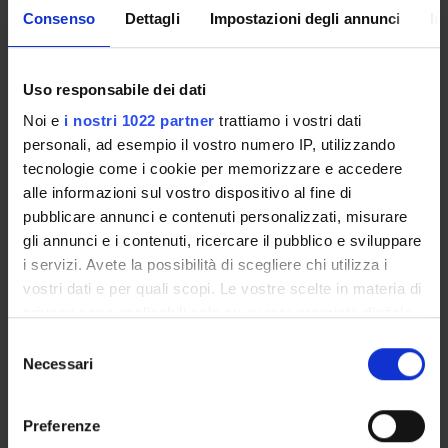
Consenso
Dettagli
Impostazioni degli annunci
In
The training activities with the same number (Nº) are
alternatives.
Uso responsabile dei dati
Noi e
i nostri 1022 partner
trattiamo i vostri dati
personali, ad esempio il vostro numero IP, utilizzando
A
Basic
B
C
Related or
activities
tecnologie come i cookie per memorizzare e accedere
Characterizing
complementary
alle informazioni sul vostro dispositivo al fine di
activities
activities
pubblicare annunci e contenuti personalizzati, misurare
gli annunci e i contenuti, ricercare il pubblico e sviluppare
D
Activities to
E
Final
F
Other
i servizi. Avete la possibilità di scegliere chi utilizza i
be chosen by
examination
activitites
vostri dati e per quali scopi. Le vostre scelte in materia di
the student
privacy sono applicabili solo su questa proprietà digitale
in cui avete effettuato le vostre scelte. È possibile
Selezione
modificare o revocare il proprio consenso in qualsiasi
Necessari
del
S
Placements in companies, public or private institutions and
momento dalla Dichiarazione sui cookie o facendo clic
professional associations
consenso
sull'icona di attivazione della privacy.
Preferenze