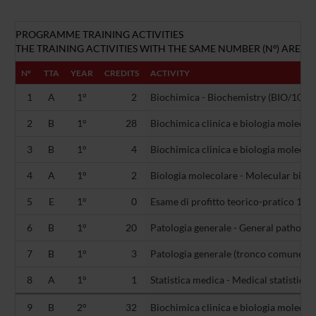
PROGRAMME TRAINING ACTIVITIES
THE TRAINING ACTIVITIES WITH THE SAME NUMBER (Nº) ARE AL
Nº
TTA
YEAR
CREDITS
ACTIVITY
1
A
1°
2
Biochimica - Biochemistry (BIO/10)
2
B
1°
28
Biochimica clinica e biologia molecola
3
B
1°
4
Biochimica clinica e biologia molecola
4
A
1°
2
Biologia molecolare - Molecular biolo
5
E
1°
0
Esame di profitto teorico-pratico 1 (-)
6
B
1°
20
Patologia generale - General patholo
7
B
1°
3
Patologia generale (tronco comune) 
8
A
1°
1
Statistica medica - Medical statistics
9
B
2°
32
Biochimica clinica e biologia molecola