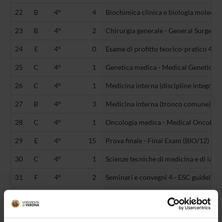
22
B
4°
4
Biochimica clinica e biologia molecol
23
B
4°
2
Chirurgia generale - General Surgery
24
E
4°
0
Esame di profitto teorico-pratico 4 (-)
25
C
4°
1
Genetica medica - Medical Genetics 
26
C
4°
1
Medicina interna (discipline integrati
27
B
4°
3
Medicina interna (tronco comune) (
28
C
4°
1
Oncologia medica - Medical Oncology
29
E
4°
15
Prova finale - Final Exam (BIO/12)
30
C
4°
1
Scienze tecniche di medicina e di labor
31
F
4°
2
Seminari e convegni 4 - ESC guidelines
LEGEND | TYPE OF TRAINING ACTIVITY (TTA)