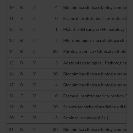
10
B
2°
4
Biochimica clinica e biologia molecola
11
E
2°
0
Esame di profitto teorico-pratico 2 (-)
12
C
2°
1
Malattie del sangue - Hematology (M
13
B
2°
3
Microbiologia e microbiologia clinica
14
B
2°
20
Patologia clinica - Clinical pathology
15
B
3°
3
Anatomia patologica - Pathological 
16
B
3°
30
Biochimica clinica e biologia molecola
17
B
3°
4
Biochimica clinica e biologia molecol
18
E
3°
0
Esame di profitto teorico-pratico 3 (-)
19
B
3°
20
Scienze tecniche di medicina e di lab
20
F
3°
3
Seminari e convegni 3 (-)
21
B
4°
30
Biochimica clinica e biologia molecola