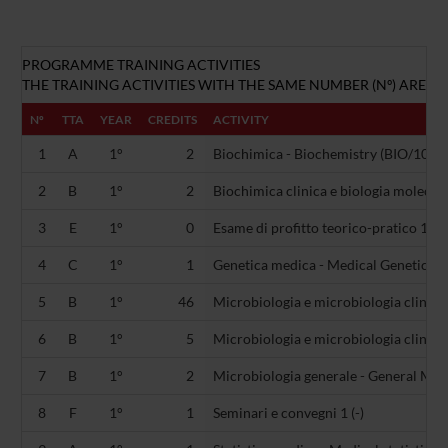
PROGRAMME TRAINING ACTIVITIES
THE TRAINING ACTIVITIES WITH THE SAME NUMBER (Nº) ARE AL
Nº
TTA
YEAR
CREDITS
ACTIVITY
1
A
1°
2
Biochimica - Biochemistry (BIO/10)
2
B
1°
2
Biochimica clinica e biologia molecola
3
E
1°
0
Esame di profitto teorico-pratico 1 (-)
4
C
1°
1
Genetica medica - Medical Genetics 
5
B
1°
46
Microbiologia e microbiologia clinica
6
B
1°
5
Microbiologia e microbiologia clinic
7
B
1°
2
Microbiologia generale - General Mic
8
F
1°
1
Seminari e convegni 1 (-)