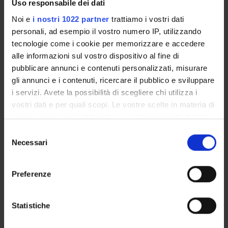
Uso responsabile dei dati
Noi e
i nostri 1022 partner
trattiamo i vostri dati
LEGEND | TYPE OF TRAINING ACTIVITY (TTA)
personali, ad esempio il vostro numero IP, utilizzando
tecnologie come i cookie per memorizzare e accedere
The training activities with the same number (Nº) are
alle informazioni sul vostro dispositivo al fine di
alternatives.
pubblicare annunci e contenuti personalizzati, misurare
gli annunci e i contenuti, ricercare il pubblico e sviluppare
i servizi. Avete la possibilità di scegliere chi utilizza i
A
Basic
B
C
Related or
vostri dati e per quali scopi. Le vostre scelte in materia di
activities
privacy sono applicabili solo su questa proprietà digitale
Characterizing
complementary
in cui avete effettuato le vostre scelte. È possibile
activities
activities
Selezione
modificare o revocare il proprio consenso in qualsiasi
Necessari
del
momento dalla Dichiarazione sui cookie o facendo clic
consenso
D
Activities to
E
Final
F
Other
sull'icona di attivazione della privacy.
be chosen by
examination
activitites
Preferenze
the student
Con il tuo consenso, vorremmo anche:
raccogliere informazioni sulla tua posizione
Statistiche
S
Placements in companies, public or private institutions and
geografica, con un'approssimazione di qualche
professional associations