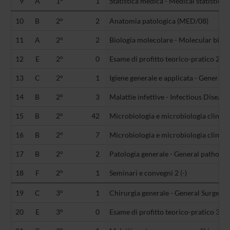
9
A
1°
1
Statistica medica - Medical statistics
10
B
2°
2
Anatomia patologica (MED/08)
11
A
2°
2
Biologia molecolare - Molecular biolo
12
E
2°
0
Esame di profitto teorico-pratico 2 (-)
13
C
2°
1
Igiene generale e applicata - General
14
B
2°
3
Malattie infettive - Infectious Diseas
15
B
2°
42
Microbiologia e microbiologia clinica
16
B
2°
7
Microbiologia e microbiologia clinic
17
B
2°
2
Patologia generale - General patholo
18
F
2°
1
Seminari e convegni 2 (-)
19
C
3°
1
Chirurgia generale - General Surgery
20
E
3°
0
Esame di profitto teorico-pratico 3 (-)