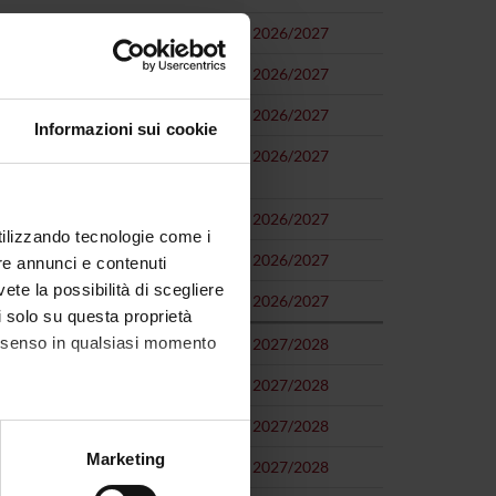
2026/2027
ed Hygiene (MED/42)
2026/2027
)
2026/2027
Informazioni sui cookie
biology and Clinical Microbiology
2026/2027
o comune) (MED/07)
2026/2027
utilizzando tecnologie come i
)
2026/2027
re annunci e contenuti
vete la possibilità di scegliere
2026/2027
li solo su questa proprietà
consenso in qualsiasi momento
2027/2028
2027/2028
 Diseases (MED/35)
2027/2028
alche metro,
Marketing
2027/2028
e specifiche (impronte