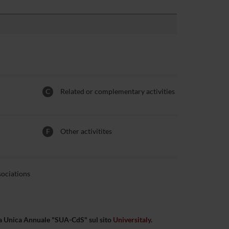
C
Related or complementary activities
F
Other activitites
sociations
eda Unica Annuale "SUA-CdS" sul sito
Universitaly
.