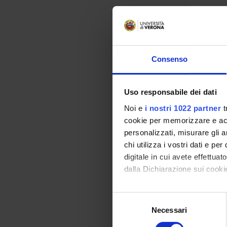
12
13
14
Consenso
15
Uso responsabile dei dati
16
Noi e
i nostri 1022 partner
t
17
cookie per memorizzare e acce
personalizzati, misurare gli an
18
chi utilizza i vostri dati e pe
digitale in cui avete effettua
19
dalla Dichiarazione sui cookie
20
Con il tuo consenso, vorrem
21
Selezione
raccogliere informazi
Necessari
del
22
Identificare il tuo di
consenso