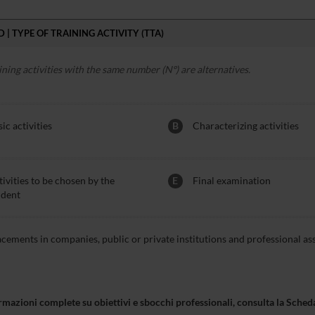
 | TYPE OF TRAINING ACTIVITY (TTA)
ining activities with the same number (Nº) are alternatives.
ic activities
B
Characterizing activities
ivities to be chosen by the
E
Final examination
udent
acements in companies, public or private institutions and professional as
rmazioni complete su obiettivi e sbocchi professionali, consulta la Sch