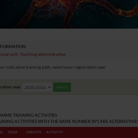
NFORMATION
onal unit: Teaching administration
ur indicative training path, select your registration year
ration year
search
MME TRAINING ACTIVITIES
INING ACTIVITIES WITH THE SAME NUMBER (Nº) ARE ALTERNATIVES
TA
YEAR
CREDITS
ACTIVITY