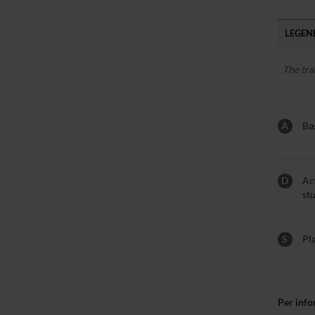
LEGEND
The tra
A
Bas
D
Act
st
S
Pl
Per info