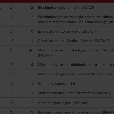
A
1°
2
Biochimica - Biochemistry (BIO/10)
B
1°
2
Biochimica clinica e biologia molecolare clinica
biochemistry and clinical molecular biology (BI
E
1°
0
Esame di profitto teorico-pratico 1 (-)
C
1°
1
Genetica medica - Medical Genetics (MED/03)
B
1°
46
Microbiologia e microbiologia clinica 1 - Micro
(MED/07)
B
1°
5
Microbiologia e microbiologia clinica 1 (tronc
B
1°
2
Microbiologia generale - General Microbiology 
F
1°
1
Seminari e convegni 1 (-)
A
1°
1
Statistica medica - Medical statistics (MED/01)
B
2°
2
Anatomia patologica (MED/08)
A
2°
2
Biologia molecolare - Molecular biology (BIO/11