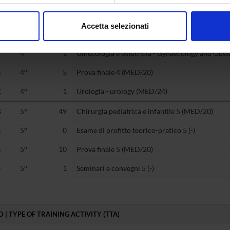
consenso in qualsiasi momento dalla Dichiarazione sui cookie.
B
4°
53
Chirurgia pediatrica e infantile 4 (MED/20)
Accetta selezionati
E
4°
0
Esame di profitto teorico-pratico 4 (-)
nalizzare contenuti ed annunci, per fornire funzionalità dei socia
inoltre informazioni sul modo in cui utilizzi il nostro sito con i n
F
4°
1
Ginecologia e ostetricia - Gynaecology and Obst
icità e social media, i quali potrebbero combinarle con altre inform
E
4°
5
Prova finale 4 (MED/20)
lizzo dei loro servizi.
C
4°
1
Urologia - urology (MED/24)
B
5°
49
Chirurgia pediatrica e infantile 5 (MED/20)
E
5°
0
Esame di profitto teorico-pratico 5 (-)
E
5°
10
Prova finale 5 (MED/20)
F
5°
1
Seminari e convegni 5 (-)
 | TYPE OF TRAINING ACTIVITY (TTA)