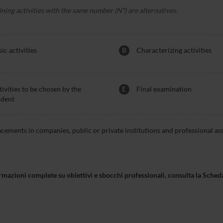
ining activities with the same number (Nº) are alternatives.
ic activities
B
Characterizing activities
ivities to be chosen by the
E
Final examination
udent
acements in companies, public or private institutions and professional as
rmazioni complete su obiettivi e sbocchi professionali, consulta la Sch