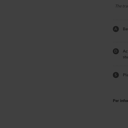
The tra
A
Bas
D
Act
st
S
Pl
Per info