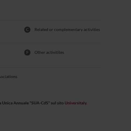
C
Related or complementary activities
F
Other activitites
sociations
eda Unica Annuale "SUA-CdS" sul sito
Universitaly
.