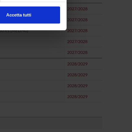
2027/2028
Accetta tutti
2027/2028
l media e per analizzare il
ostri partner che si occupano
etrics (MED/40)
2027/2028
azioni che hai fornito loro o
2027/2028
2027/2028
2028/2029
2028/2029
2028/2029
2028/2029