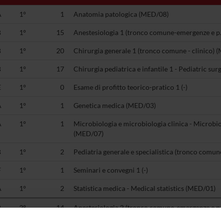
A
1°
1
Anatomia patologica (MED/08)
B
1°
15
Anestesiologia 1 (tronco comune-emergenze e p.
B
1°
20
Chirurgia generale 1 (tronco comune - clinico) 
B
1°
17
Chirurgia pediatrica e infantile 1 - Pediatric su
E
1°
0
Esame di profitto teorico-pratico 1 (-)
A
1°
1
Genetica medica (MED/03)
A
1°
1
Microbiologia e microbiologia clinica - Microbi
(MED/07)
B
1°
2
Pediatria generale e specialistica (tronco comun
F
1°
1
Seminari e convegni 1 (-)
A
1°
2
Statistica medica - Medical statistics (MED/01)
B
2°
14
Anestesiologia 2 (tronco comune-emergenze e p.