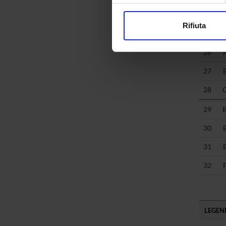
modificare o ritirare il tuo 
24
Rifiuta
25
Utilizziamo i cookie per perso
nostro traffico. Condividiamo 
26
di analisi dei dati web, pubbl
27
che hanno raccolto dal tuo uti
28
29
30
31
32
LEGEND