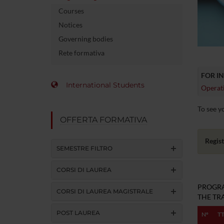
Courses
Notices
Governing bodies
Rete formativa
FOR I
International Students
Operati
To see yo
OFFERTA FORMATIVA
Regist
SEMESTRE FILTRO
CORSI DI LAUREA
PROGRA
CORSI DI LAUREA MAGISTRALE
THE TRA
POST LAUREA
Nº
T