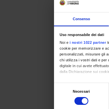
12
13
Consenso
14
15
Uso responsabile dei dati
Noi e
i nostri 1022 partner
t
16
cookie per memorizzare e acce
17
personalizzati, misurare gli an
chi utilizza i vostri dati e pe
18
digitale in cui avete effettua
19
dalla Dichiarazione sui cookie
20
Con il tuo consenso, vorrem
Selezione
21
raccogliere informazi
Necessari
del
Identificare il tuo di
consenso
22
digitali).
23
Approfondisci come vengono el