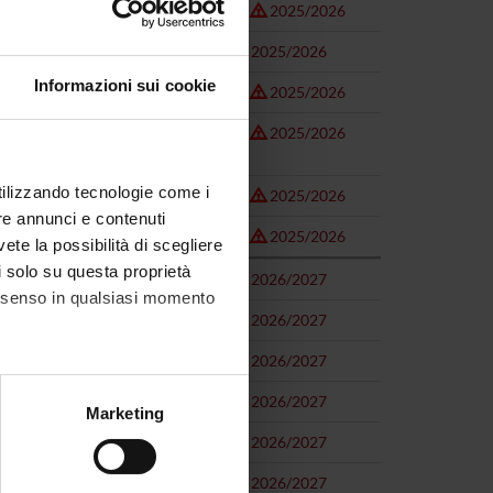
(MED/18)
2025/2026
rgery 2 (MED/20)
2025/2026
Informazioni sui cookie
2025/2026
ing and Radiotherapy Diagnostics
2025/2026
utilizzando tecnologie come i
2025/2026
re annunci e contenuti
2025/2026
vete la possibilità di scegliere
li solo su questa proprietà
2026/2027
consenso in qualsiasi momento
2026/2027
2026/2027
2026/2027
alche metro,
Marketing
e specifiche (impronte
2026/2027
2026/2027
ezione dettagli
. Puoi