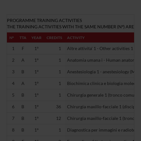
PROGRAMME TRAINING ACTIVITIES
THE TRAINING ACTIVITIES WITH THE SAME NUMBER (Nº) ARE AL
Nº
TTA
YEAR
CREDITS
ACTIVITY
1
F
1°
1
Altre attivita' 1 - Other activities 1 (-)
2
A
1°
1
Anatomia umana i - Human anatomy I
3
B
1°
1
Anestesiologia 1 - anestesiology (ME
4
A
1°
1
Biochimica clinica e biologia molecola
5
B
1°
1
Chirurgia generale 1 (tronco comune 
6
B
1°
36
Chirurgia maxillo-facciale 1 (disciplin
7
B
1°
12
Chirurgia maxillo-facciale 1 (tronco 
8
B
1°
1
Diagnostica per immagini e radiotera