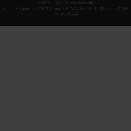
© 2002 - 2026 Verona University
Via dell'Artigliere 8, 37129 Verona | P. I.V.A. 01541040232 | C. FISCALE
93009870234