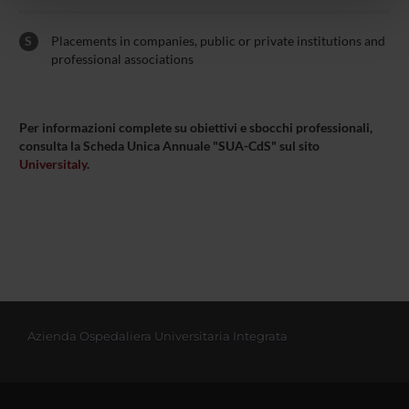
pubblicità e social media, i quali potrebbero combinarle
S
Placements in companies, public or private institutions and
con altre informazioni che hai fornito loro o che hanno
professional associations
raccolto dal tuo utilizzo dei loro servizi.
Per informazioni complete su obiettivi e sbocchi professionali,
consulta la Scheda Unica Annuale "SUA-CdS" sul sito
Universitaly
.
Azienda Ospedaliera Universitaria Integrata