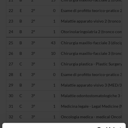
22
E
2°
0
Esame di profitto teorico-pratico 2 (-)
23
B
2°
1
Malattie apparato visivo 2 (tronco com
24
B
2°
1
Otorinolaringoiatria 2 (tronco comune
25
B
3°
43
Chirurgia maxillo-facciale 3 (disciplin
26
B
3°
10
Chirurgia maxillo-facciale 3 (tronco 
27
C
3°
1
Chirurgia plastica - Plastic Surgery 
28
E
3°
0
Esame di profitto teorico-pratico 3 (-)
29
B
3°
1
Malattie apparato visivo 3 (MED/30)
30
C
3°
1
Malattie odontostomatologiche 3 - Or
31
C
3°
1
Medicina legale - Legal Medicine (ME
32
C
3°
1
Oncologia medica - medical Oncolog
33
B
3°
1
Otorinolaringoiatria 3 (MED/31)