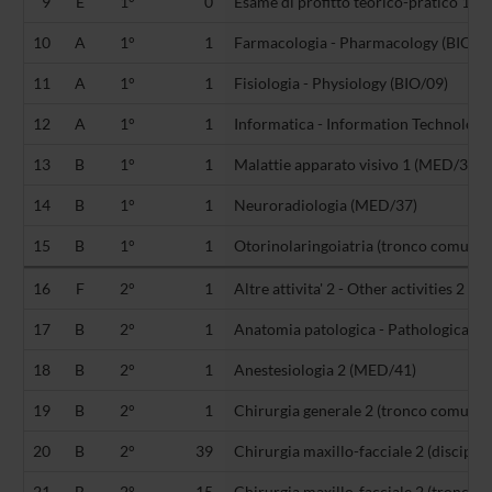
9
E
1°
0
Esame di profitto teorico-pratico 1 (-)
10
A
1°
1
Farmacologia - Pharmacology (BIO/14
11
A
1°
1
Fisiologia - Physiology (BIO/09)
12
A
1°
1
Informatica - Information Technology
13
B
1°
1
Malattie apparato visivo 1 (MED/30)
14
B
1°
1
Neuroradiologia (MED/37)
15
B
1°
1
Otorinolaringoiatria (tronco comune 
16
F
2°
1
Altre attivita' 2 - Other activities 2 (-)
17
B
2°
1
Anatomia patologica - Pathological 
18
B
2°
1
Anestesiologia 2 (MED/41)
19
B
2°
1
Chirurgia generale 2 (tronco comune 
20
B
2°
39
Chirurgia maxillo-facciale 2 (disciplin
21
B
2°
15
Chirurgia maxillo-facciale 2 (tronco 