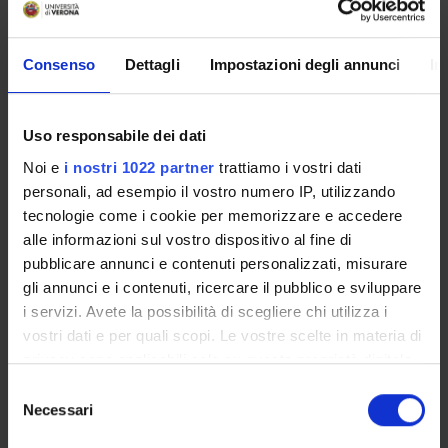
34
F
3°
1
Pediatria generale e specialistica - G
Consenso
Dettagli
Impostazioni degli annunci
In
35
F
4°
1
Altre attivita' 4 - Other Activities (-)
36
B
4°
49
Chirurgia maxillo-facciale 4 (discipli
Uso responsabile dei dati
37
B
4°
7
Chirurgia maxillo-facciale 4 (tronco
Noi e
i nostri 1022 partner
trattiamo i vostri dati
38
E
4°
0
Esame di profitto teorico-pratico 4 (-)
personali, ad esempio il vostro numero IP, utilizzando
tecnologie come i cookie per memorizzare e accedere
39
B
4°
1
Malattie apparato visivo 4 (tronco c
alle informazioni sul vostro dispositivo al fine di
40
B
4°
1
Medicina interna - Internal Medicine
pubblicare annunci e contenuti personalizzati, misurare
gli annunci e i contenuti, ricercare il pubblico e sviluppare
41
B
4°
1
Otorinolaringoiatria 4 (tronco comu
i servizi. Avete la possibilità di scegliere chi utilizza i
42
F
5°
1
Altre attivita' 5 (-)
vostri dati e per quali scopi. Le vostre scelte in materia di
privacy sono applicabili solo su questa proprietà digitale
43
B
5°
43
Chirurgia maxillo-facciale 5 (disciplin
in cui avete effettuato le vostre scelte. È possibile
Selezione
modificare o revocare il proprio consenso in qualsiasi
44
E
5°
0
Esame di profitto teorico-pratico 5 (-)
Necessari
del
momento dalla Dichiarazione sui cookie o facendo clic
consenso
45
C
5°
1
Neurochirurgia (MED/27)