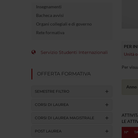
Insegnamenti
Bacheca avvisi
Organi collegiali e di governo
Rete formativa
PER I
Servizio Studenti Internazionali
Unità o
Per visu
OFFERTA FORMATIVA
Anno 
SEMESTRE FILTRO
CORSI DI LAUREA
ATTIVI
CORSI DI LAUREA MAGISTRALE
LE ATT
POST LAUREA
Nº
T