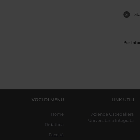
S
Sta
Per info
VOCI DI MENU
LINK UTILI
Home
Azienda Ospedaliera
Universitaria Integrata
Didattica
Facoltà