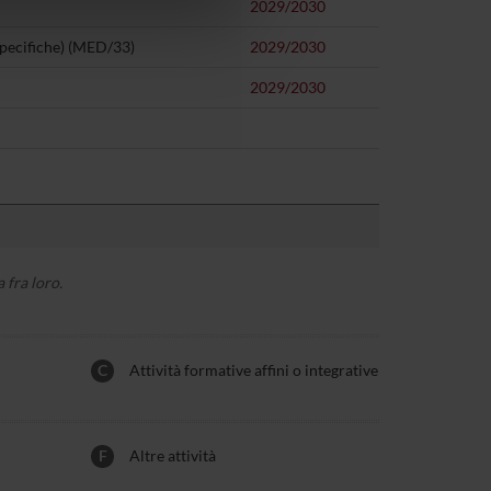
azioni che hai fornito loro o
2029/2030
specifiche) (MED/33)
2029/2030
2029/2030
 fra loro.
C
Attività formative affini o integrative
F
Altre attività