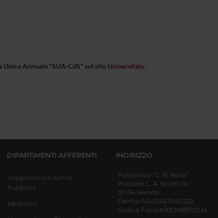
eda Unica Annuale "SUA-CdS" sul sito
Universitaly
.
DIPARTIMENTI AFFERENTI
INDIRIZZO
Policlinico “G. B. Rossi”
Diagnostica e Sanità
Piazzale L. A. Scuro, 10
Pubblica
37134 Verona
Partita IVA 01541040232
Medicina
Codice Fiscale:93009870234