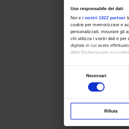
12
Uso responsabile dei dati
13
Noi e
i nostri 1022 partner
t
14
cookie per memorizzare e acce
personalizzati, misurare gli an
15
chi utilizza i vostri dati e pe
16
digitale in cui avete effettua
dalla Dichiarazione sui cookie
17
Con il tuo consenso, vorrem
18
Selezione
raccogliere informazi
Necessari
del
19
Identificare il tuo di
consenso
20
digitali).
Approfondisci come vengono el
21
modificare o ritirare il tuo 
22
Rifiuta
Utilizziamo i cookie per perso
23
nostro traffico. Condividiamo 