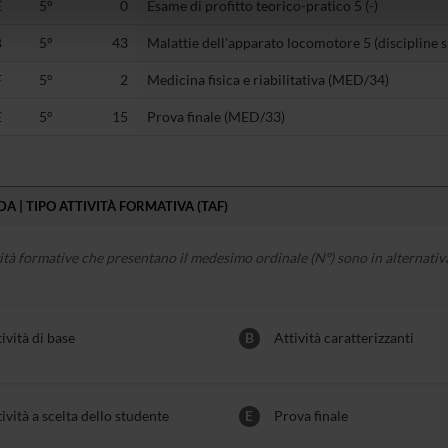
icità e social media, i quali potrebbero combinarle con altre inform
E
5°
0
Esame di profitto teorico-pratico 5 (-)
lizzo dei loro servizi.
B
5°
43
Malattie dell'apparato locomotore 5 (discipline 
F
5°
2
Medicina fisica e riabilitativa (MED/34)
E
5°
15
Prova finale (MED/33)
A | TIPO ATTIVITÀ FORMATIVA (TAF)
vità formative che presentano il medesimo ordinale (Nº) sono in alternativa
ività di base
B
Attività caratterizzanti
ività a scelta dello studente
E
Prova finale