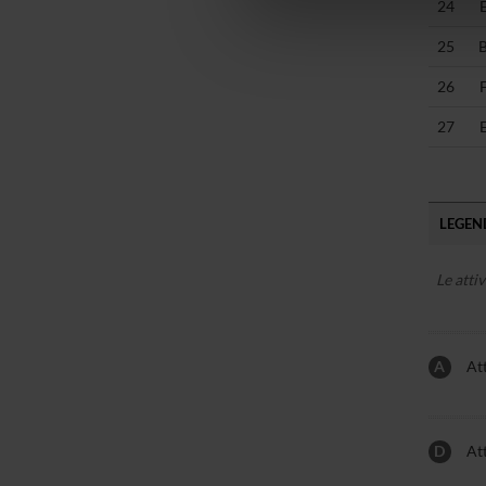
di analisi dei dati web, pubbl
24
che hanno raccolto dal tuo uti
25
26
27
LEGEND
Le atti
A
Att
D
Att