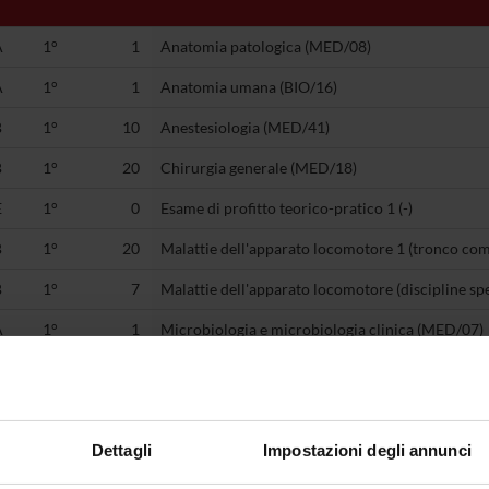
A
1°
1
Anatomia patologica (MED/08)
A
1°
1
Anatomia umana (BIO/16)
B
1°
10
Anestesiologia (MED/41)
B
1°
20
Chirurgia generale (MED/18)
E
1°
0
Esame di profitto teorico-pratico 1 (-)
B
1°
20
Malattie dell'apparato locomotore 1 (tronco c
B
1°
7
Malattie dell'apparato locomotore (discipline spe
A
1°
1
Microbiologia e microbiologia clinica (MED/07)
B
2°
10
Anestesiologia 2 (MED/41)
E
2°
0
Esame di profitto teorico-pratico 2 (-)
Dettagli
Impostazioni degli annunci
B
2°
50
Malattie dell'apparato locomotore 2 (discipline 