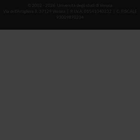
© 2002 - 2026 Università degli studi di Verona
Via dell'Artigliere 8, 37129 Verona | P. I.V.A. 01541040232 | C. FISCALE
93009870234