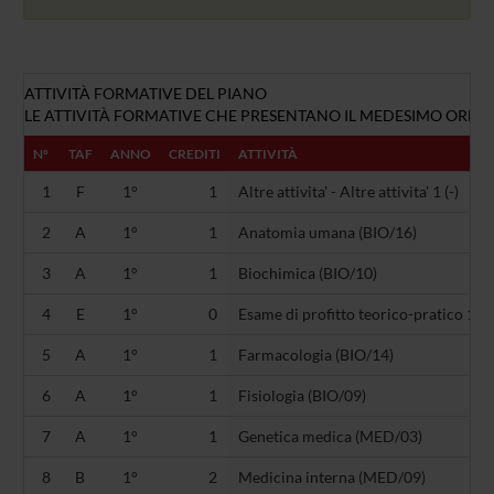
ATTIVITÀ FORMATIVE DEL PIANO
LE ATTIVITÀ FORMATIVE CHE PRESENTANO IL MEDESIMO ORDINA
Nº
TAF
ANNO
CREDITI
ATTIVITÀ
1
F
1°
1
Altre attivita' - Altre attivita' 1 (-)
2
A
1°
1
Anatomia umana (BIO/16)
3
A
1°
1
Biochimica (BIO/10)
4
E
1°
0
Esame di profitto teorico-pratico 1 (-)
5
A
1°
1
Farmacologia (BIO/14)
6
A
1°
1
Fisiologia (BIO/09)
7
A
1°
1
Genetica medica (MED/03)
8
B
1°
2
Medicina interna (MED/09)