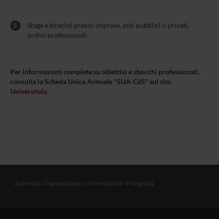
S
Stage e tirocini presso imprese, enti pubblici o privati,
ordini professionali
Per informazioni complete su obiettivi e sbocchi professionali,
consulta la Scheda Unica Annuale "SUA-CdS" sul sito
Universitaly
.
Azienda Ospedaliera Universitaria Integrata