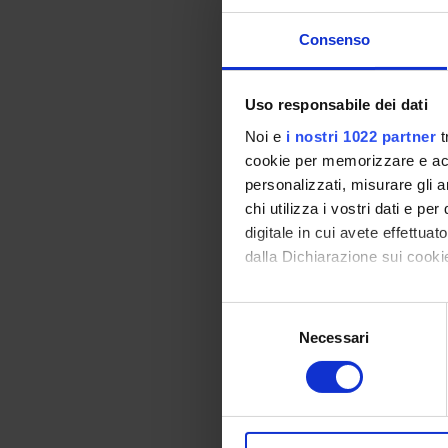
12
Consenso
13
14
Uso responsabile dei dati
Noi e
i nostri 1022 partner
t
15
cookie per memorizzare e acce
16
personalizzati, misurare gli an
chi utilizza i vostri dati e pe
17
digitale in cui avete effettua
18
dalla Dichiarazione sui cookie
19
Con il tuo consenso, vorrem
Selezione
20
raccogliere informazi
Necessari
del
Identificare il tuo di
consenso
21
digitali).
22
Approfondisci come vengono el
modificare o ritirare il tuo 
23