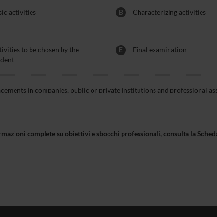
ic activities
B
Characterizing activities
ivities to be chosen by the
E
Final examination
udent
acements in companies, public or private institutions and professional as
rmazioni complete su obiettivi e sbocchi professionali, consulta la Sch