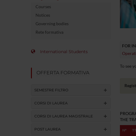
Courses
Notices
Governing bodies
Rete formativa
FOR I
International Students
Operati
To see yo
OFFERTA FORMATIVA
Regist
SEMESTRE FILTRO
CORSI DI LAUREA
PROGRA
CORSI DI LAUREA MAGISTRALE
THE TRA
POST LAUREA
Nº
T