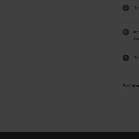
A
Bas
D
Act
st
S
Pl
Per info