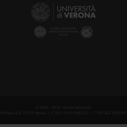
© 2002 - 2026 Verona University
ell'Artigliere 8, 37129 Verona | P. I.V.A. 01541040232 | C. FISCALE 93009