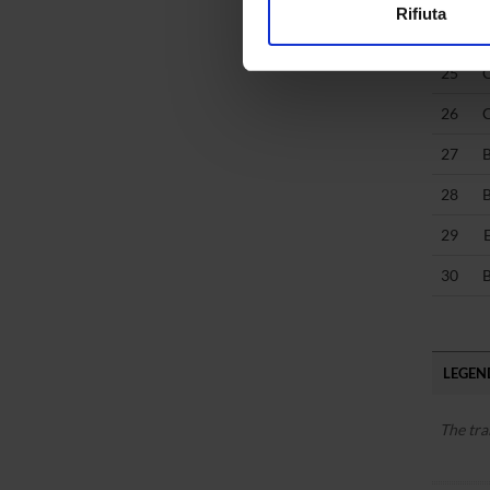
Rifiuta
24
Utilizziamo i cookie per perso
nostro traffico. Condividiamo 
25
di analisi dei dati web, pubbl
che hanno raccolto dal tuo uti
26
27
28
29
30
LEGEND
The tra