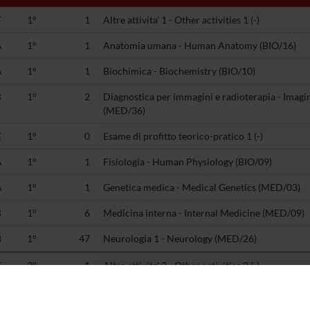
F
1°
1
Altre attivita' 1 - Other activities 1 (-)
A
1°
1
Anatomia umana - Human Anatomy (BIO/16)
A
1°
1
Biochimica - Biochemistry (BIO/10)
B
1°
2
Diagnostica per immagini e radioterapia - Imag
(MED/36)
E
1°
0
Esame di profitto teorico-pratico 1 (-)
A
1°
1
Fisiologia - Human Physiology (BIO/09)
A
1°
1
Genetica medica - Medical Genetics (MED/03)
B
1°
6
Medicina interna - Internal Medicine (MED/09)
B
1°
47
Neurologia 1 - Neurology (MED/26)
F
2°
1
Altre attivita' 2 - Other activities 2 (-)
A
2°
1
Biochimica clinica e biologia molecolare clinica 
clinical molecular biology (BIO/12)