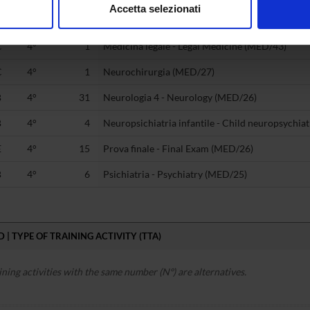
Accetta selezionati
E
4°
0
Esame di profitto teorico-pratico 4 (-)
nalizzare contenuti ed annunci, per fornire funzionalità dei socia
inoltre informazioni sul modo in cui utilizzi il nostro sito con i n
C
4°
1
Medicina legale - Legal Medicine (MED/43)
icità e social media, i quali potrebbero combinarle con altre inform
lizzo dei loro servizi.
C
4°
1
Neurochirurgia (MED/27)
B
4°
31
Neurologia 4 - Neurology (MED/26)
B
4°
4
Neuropsichiatria infantile - Child neuropsychia
E
4°
15
Prova finale - Final Exam (MED/26)
B
4°
6
Psichiatria - Psychiatry (MED/25)
 | TYPE OF TRAINING ACTIVITY (TTA)
ining activities with the same number (Nº) are alternatives.