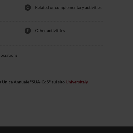
C
Related or complementary activities
F
Other activitites
sociations
eda Unica Annuale "SUA-CdS" sul sito
Universitaly
.