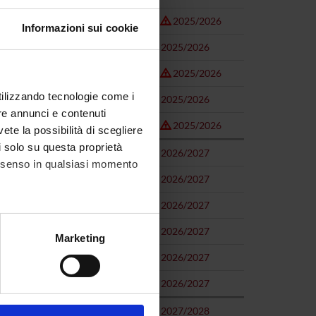
2025/2026
Informazioni sui cookie
)
2025/2026
09)
2025/2026
utilizzando tecnologie come i
2025/2026
re annunci e contenuti
2025/2026
vete la possibilità di scegliere
li solo su questa proprietà
2026/2027
consenso in qualsiasi momento
2026/2027
2026/2027
habilitative medicine (MED/34)
2026/2027
alche metro,
Marketing
e specifiche (impronte
2026/2027
2026/2027
ezione dettagli
. Puoi
2027/2028