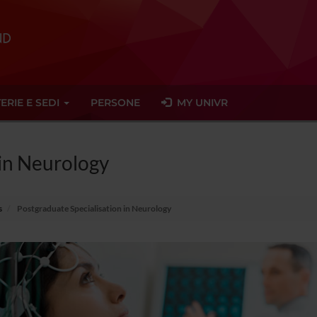
ERIE E SEDI
PERSONE
MY UNIVR
 in Neurology
s
Postgraduate Specialisation in Neurology