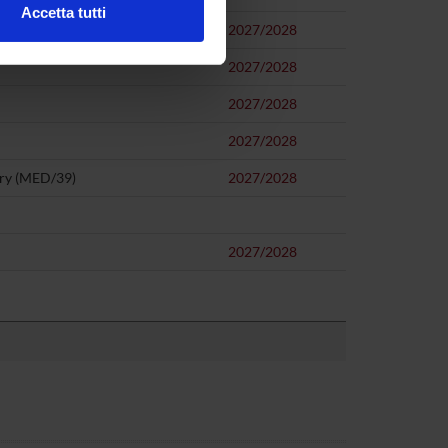
Accetta tutti
2027/2028
l media e per analizzare il
ostri partner che si occupano
2027/2028
azioni che hai fornito loro o
2027/2028
2027/2028
try (MED/39)
2027/2028
2027/2028