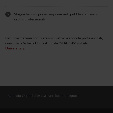
S
Stage e tirocini presso imprese, enti pubblici o privati,
ordini professionali
Per informazioni complete su obiettivi e sbocchi professionali,
consulta la Scheda Unica Annuale "SUA-CdS" sul sito
Universitaly
.
Azienda Ospedaliera Universitaria Integrata