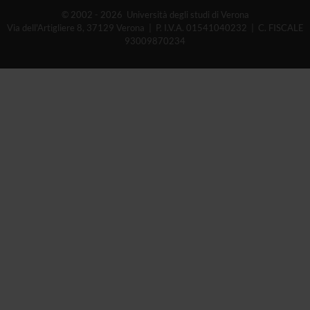
© 2002 - 2026 Università degli studi di Verona
Via dell'Artigliere 8, 37129 Verona | P. I.V.A. 01541040232 | C. FISCALE
93009870234