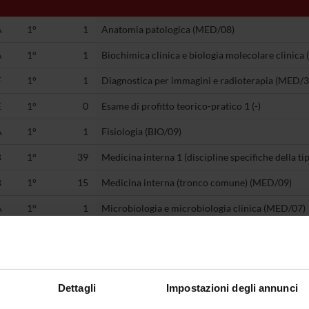
A
1°
1
Anatomia patologica (MED/08)
A
1°
1
Biochimica clinica e biologia molecolare clinica 
F
1°
1
Diagnostica per immagini e radioterapia (MED/3
E
1°
0
Esame di profitto teorico-pratico 1 (-)
A
1°
1
Fisiologia (BIO/09)
B
1°
39
Medicina interna 1 (discipline specifiche della t
B
1°
15
Medicina interna (tronco comune) (MED/09)
A
1°
1
Microbiologia e microbiologia clinica (MED/07)
A
1°
1
Patologia generale (MED/04)
E
2°
0
Esame di profitto teorico-pratico 2 (-)
F
2°
1
Gastroenterologia (MED/12)
Dettagli
Impostazioni degli annunci