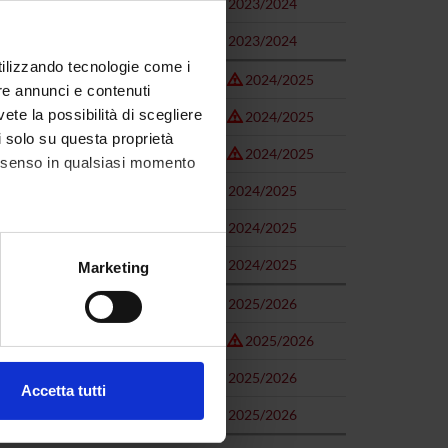
2023/2024
2023/2024
utilizzando tecnologie come i
2024/2025
re annunci e contenuti
vete la possibilità di scegliere
2024/2025
li solo su questa proprietà
)
2024/2025
consenso in qualsiasi momento
2024/2025
2024/2025
alche metro,
2024/2025
Marketing
e specifiche (impronte
2025/2026
ezione dettagli
. Puoi
2025/2026
2025/2026
Accetta tutti
l media e per analizzare il
2025/2026
ostri partner che si occupano