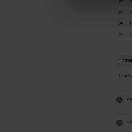
24
di analisi dei dati web, pubbl
che hanno raccolto dal tuo uti
25
26
27
LEGEND
Le atti
A
Att
D
Att