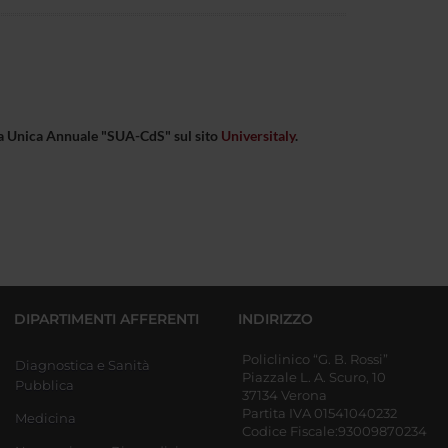
eda Unica Annuale "SUA-CdS" sul sito
Universitaly
.
DIPARTIMENTI AFFERENTI
INDIRIZZO
Policlinico “G. B. Rossi”
Diagnostica e Sanità
Piazzale L. A. Scuro, 10
Pubblica
37134 Verona
Partita IVA 01541040232
Medicina
Codice Fiscale:93009870234