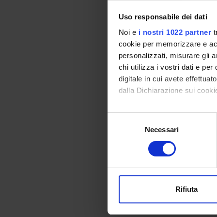
12
Uso responsabile dei dati
13
Noi e
i nostri 1022 partner
t
14
cookie per memorizzare e acce
personalizzati, misurare gli an
15
chi utilizza i vostri dati e pe
16
digitale in cui avete effettua
dalla Dichiarazione sui cookie
17
18
Con il tuo consenso, vorrem
Selezione
raccogliere informazi
19
Necessari
del
Identificare il tuo di
consenso
20
digitali).
Approfondisci come vengono el
21
modificare o ritirare il tuo 
22
Rifiuta
Utilizziamo i cookie per perso
23
nostro traffico. Condividiamo 