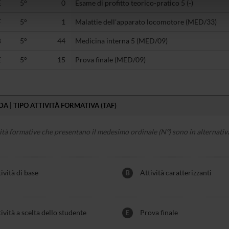
E
5°
0
Esame di profitto teorico-pratico 5 (-)
icità e social media, i quali potrebbero combinarle con altre inform
lizzo dei loro servizi.
F
5°
1
Malattie dell'apparato locomotore (MED/33)
B
5°
44
Medicina interna 5 (MED/09)
E
5°
15
Prova finale (MED/09)
A | TIPO ATTIVITÀ FORMATIVA (TAF)
vità formative che presentano il medesimo ordinale (Nº) sono in alternativa
ività di base
B
Attività caratterizzanti
ività a scelta dello studente
E
Prova finale