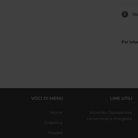
S
Sta
Per info
VOCI DI MENU
LINK UTILI
Home
Azienda Ospedaliera
Universitaria Integrata
Didattica
Facoltà