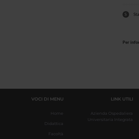
S
Sta
Per info
VOCI DI MENU
LINK UTILI
Home
Azienda Ospedaliera
Universitaria Integrata
Didattica
Facoltà