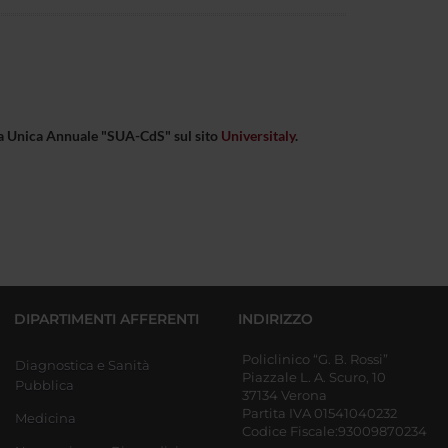
eda Unica Annuale "SUA-CdS" sul sito
Universitaly
.
DIPARTIMENTI AFFERENTI
INDIRIZZO
Policlinico “G. B. Rossi”
Diagnostica e Sanità
Piazzale L. A. Scuro, 10
Pubblica
37134 Verona
Partita IVA 01541040232
Medicina
Codice Fiscale:93009870234