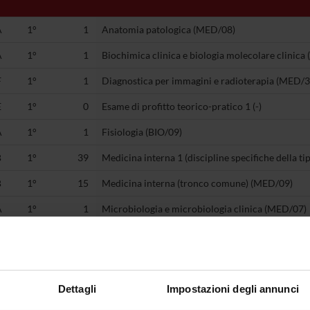
A
1°
1
Anatomia patologica (MED/08)
A
1°
1
Biochimica clinica e biologia molecolare clinica 
F
1°
1
Diagnostica per immagini e radioterapia (MED/3
E
1°
0
Esame di profitto teorico-pratico 1 (-)
A
1°
1
Fisiologia (BIO/09)
B
1°
39
Medicina interna 1 (discipline specifiche della t
B
1°
15
Medicina interna (tronco comune) (MED/09)
A
1°
1
Microbiologia e microbiologia clinica (MED/07)
A
1°
1
Patologia generale (MED/04)
E
2°
0
Esame di profitto teorico-pratico 2 (-)
F
2°
1
Gastroenterologia (MED/12)
Dettagli
Impostazioni degli annunci