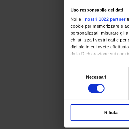
12
Uso responsabile dei dati
13
Noi e
i nostri 1022 partner
t
14
cookie per memorizzare e acce
personalizzati, misurare gli an
15
chi utilizza i vostri dati e pe
16
digitale in cui avete effettua
dalla Dichiarazione sui cookie
17
18
Con il tuo consenso, vorrem
Selezione
raccogliere informazi
19
Necessari
del
Identificare il tuo di
consenso
20
digitali).
Approfondisci come vengono el
21
modificare o ritirare il tuo 
22
Rifiuta
Utilizziamo i cookie per perso
23
nostro traffico. Condividiamo 