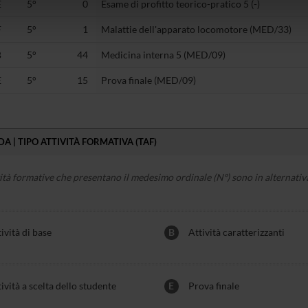
E
5°
0
Esame di profitto teorico-pratico 5 (-)
icità e social media, i quali potrebbero combinarle con altre inform
lizzo dei loro servizi.
F
5°
1
Malattie dell'apparato locomotore (MED/33)
B
5°
44
Medicina interna 5 (MED/09)
E
5°
15
Prova finale (MED/09)
A | TIPO ATTIVITÀ FORMATIVA (TAF)
vità formative che presentano il medesimo ordinale (Nº) sono in alternativa
ività di base
B
Attività caratterizzanti
ività a scelta dello studente
E
Prova finale