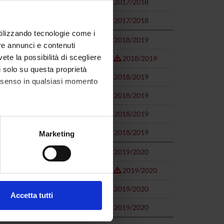
2017/2018
2017/2018
utilizzando tecnologie come i
2018/2019
re annunci e contenuti
vete la possibilità di scegliere
2018/2019
li solo su questa proprietà
)
2018/2019
consenso in qualsiasi momento
2018/2019
2018/2019
alche metro,
2018/2019
Marketing
e specifiche (impronte
2019/2020
ezione dettagli
. Puoi
2019/2020
2019/2020
Accetta tutti
l media e per analizzare il
2019/2020
ostri partner che si occupano