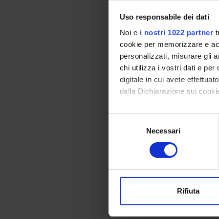
12
Uso responsabile dei dati
13
Noi e
i nostri 1022 partner
t
14
cookie per memorizzare e acce
personalizzati, misurare gli an
15
chi utilizza i vostri dati e pe
16
digitale in cui avete effettua
dalla Dichiarazione sui cookie
17
18
Con il tuo consenso, vorrem
Selezione
raccogliere informazi
19
Necessari
del
Identificare il tuo di
consenso
20
digitali).
Approfondisci come vengono el
21
modificare o ritirare il tuo 
22
Rifiuta
Utilizziamo i cookie per perso
23
nostro traffico. Condividiamo 