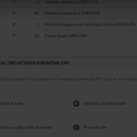
C
5°
1
Malattie infettive (MED/17)
icità e social media, i quali potrebbero combinarle con altre inform
lizzo dei loro servizi.
B
5°
42
Medicina interna 5 (MED/09)
A
5°
1
Microbiologia e microbiologia clinica (MED/07)
E
5°
15
Prova finale (MED/09)
A | TIPO ATTIVITÀ FORMATIVA (TAF)
vità formative che presentano il medesimo ordinale (Nº) sono in alternativa
ività di base
B
Attività caratterizzanti
ività a scelta dello studente
E
Prova finale