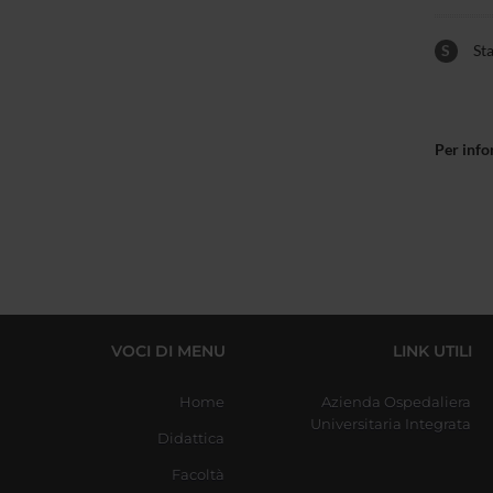
S
Sta
Per info
VOCI DI MENU
LINK UTILI
Home
Azienda Ospedaliera
Universitaria Integrata
Didattica
Facoltà