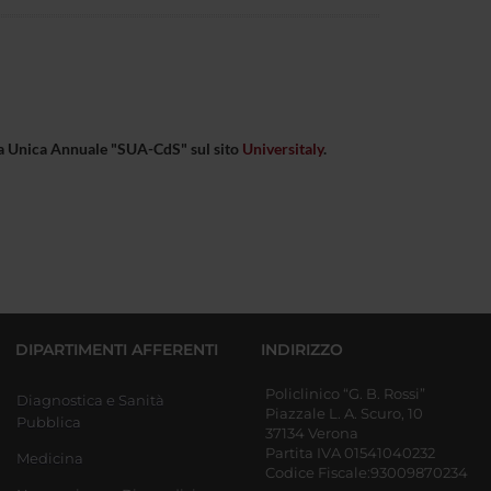
eda Unica Annuale "SUA-CdS" sul sito
Universitaly
.
DIPARTIMENTI AFFERENTI
INDIRIZZO
Policlinico “G. B. Rossi”
Diagnostica e Sanità
Piazzale L. A. Scuro, 10
Pubblica
37134 Verona
Partita IVA 01541040232
Medicina
Codice Fiscale:93009870234