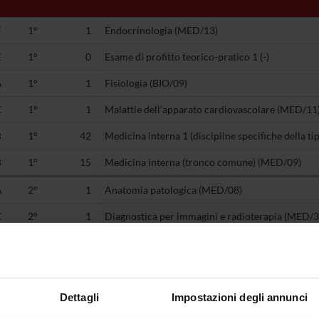
F
1°
1
Endocrinologia (MED/13)
E
1°
0
Esame di profitto teorico-pratico 1 (-)
A
1°
1
Fisiologia (BIO/09)
C
1°
1
Malattie dell'apparato cardiovascolare (MED/11
B
1°
42
Medicina interna 1 (discipline specifiche della t
B
1°
15
Medicina interna (tronco comune) (MED/09)
A
2°
1
Anatomia patologica (MED/08)
C
2°
1
Diagnostica per immagini e radioterapia (MED/3
E
2°
0
Esame di profitto teorico-pratico 2 (-)
F
2°
1
Gastroenterologia (MED/12)
B
2°
57
Medicina interna 2 (MED/09)
Dettagli
Impostazioni degli annunci