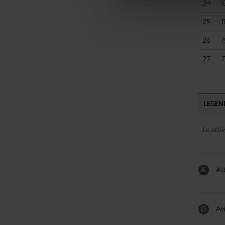
24
di analisi dei dati web, pubbl
che hanno raccolto dal tuo uti
25
26
27
LEGEND
Le atti
A
Att
D
Att