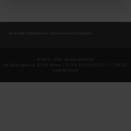
pubblicità e social media, i quali potrebbero combinarle
con altre informazioni che hai fornito loro o che hanno
raccolto dal tuo utilizzo dei loro servizi.
Azienda Ospedaliera Universitaria Integrata
© 2002 - 2026 Verona University
Via dell'Artigliere 8, 37129 Verona | P. I.V.A. 01541040232 | C. FISCALE
93009870234