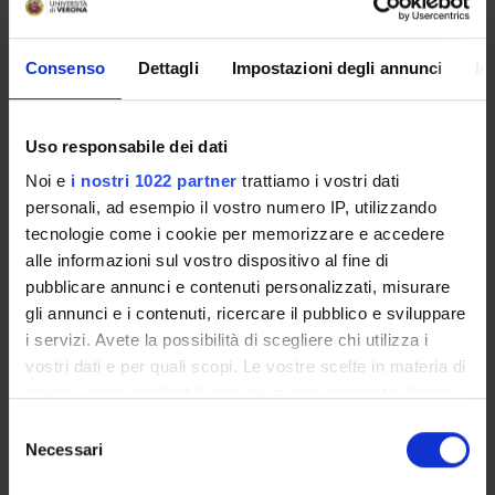
21
A
4°
1
Patologia generale - General patholo
22
E
5°
0
Esame di profitto teorico-pratico 5 (-)
Consenso
Dettagli
Impostazioni degli annunci
In
23
F
5°
1
Malattie del sangue - Hematology (M
24
C
5°
1
Malattie infettive - Infectious Diseas
Uso responsabile dei dati
25
B
5°
42
Medicina interna 5 - Internal Medici
Noi e
i nostri 1022 partner
trattiamo i vostri dati
personali, ad esempio il vostro numero IP, utilizzando
26
A
5°
1
Microbiologia e microbiologia clinica
tecnologie come i cookie per memorizzare e accedere
27
E
5°
15
Prova finale - Final Exam (MED/09)
alle informazioni sul vostro dispositivo al fine di
pubblicare annunci e contenuti personalizzati, misurare
gli annunci e i contenuti, ricercare il pubblico e sviluppare
i servizi. Avete la possibilità di scegliere chi utilizza i
LEGEND | TYPE OF TRAINING ACTIVITY (TTA)
vostri dati e per quali scopi. Le vostre scelte in materia di
privacy sono applicabili solo su questa proprietà digitale
The training activities with the same number (Nº) are
in cui avete effettuato le vostre scelte. È possibile
alternatives.
Selezione
modificare o revocare il proprio consenso in qualsiasi
Necessari
del
momento dalla Dichiarazione sui cookie o facendo clic
consenso