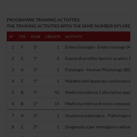
PROGRAMME TRAINING ACTIVITIES
THE TRAINING ACTIVITIES WITH THE SAME NUMBER (Nº) ARE AL
Nº
TTA
YEAR
CREDITS
ACTIVITY
1
F
1°
1
Endocrinologia - Endocrinology (MED
2
E
1°
0
Esame di profitto teorico-pratico 1 (-)
3
A
1°
1
Fisiologia - Human Physiology (BIO/0
4
C
1°
1
Malattie dell'apparato cardiovascolar
5
B
1°
42
Medicina interna 1 (discipline specifi
6
B
1°
15
Medicina interna (tronco comune) (
7
A
2°
1
Anatomia patologica - Pathological 
8
C
2°
1
Diagnostica per immagini e radiotera