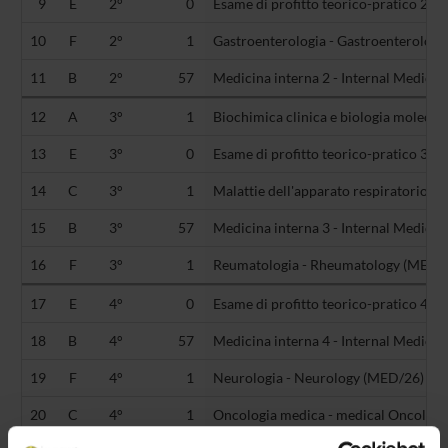
9
E
2°
0
Esame di profitto teorico-pratico 2 (-)
10
F
2°
1
Gastroenterologia - Gastroenterolog
11
B
2°
57
Medicina interna 2 - Internal Medici
12
A
3°
1
Biochimica clinica e biologia molecola
13
E
3°
0
Esame di profitto teorico-pratico 3 (-)
14
C
3°
1
Malattie dell'apparato respiratorio -
15
B
3°
57
Medicina interna 3 - Internal Medici
16
F
3°
1
Reumatologia - Rheumatology (MED/
17
E
4°
0
Esame di profitto teorico-pratico 4 (-)
18
B
4°
57
Medicina interna 4 - Internal Medici
19
F
4°
1
Neurologia - Neurology (MED/26)
20
C
4°
1
Oncologia medica - medical Oncolog