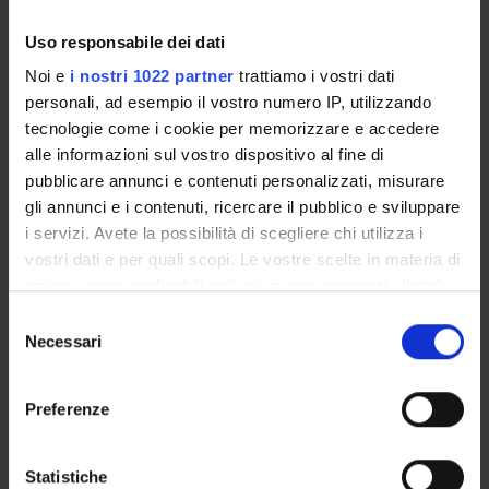
Enrolment Procedures and Admission Requirements
Degree Programme
Uso responsabile dei dati
Courses
Noi e
i nostri 1022 partner
trattiamo i vostri dati
Notices
personali, ad esempio il vostro numero IP, utilizzando
tecnologie come i cookie per memorizzare e accedere
Governing bodies
alle informazioni sul vostro dispositivo al fine di
Documents
pubblicare annunci e contenuti personalizzati, misurare
gli annunci e i contenuti, ricercare il pubblico e sviluppare
International Students
i servizi. Avete la possibilità di scegliere chi utilizza i
vostri dati e per quali scopi. Le vostre scelte in materia di
privacy sono applicabili solo su questa proprietà digitale
OFFERTA FORMATIVA
in cui avete effettuato le vostre scelte. È possibile
Selezione
modificare o revocare il proprio consenso in qualsiasi
Necessari
del
momento dalla Dichiarazione sui cookie o facendo clic
consenso
SEMESTRE FILTRO
sull'icona di attivazione della privacy.
Preferenze
CORSI DI LAUREA
Con il tuo consenso, vorremmo anche:
CORSI DI LAUREA MAGISTRALE
raccogliere informazioni sulla tua posizione
Statistiche