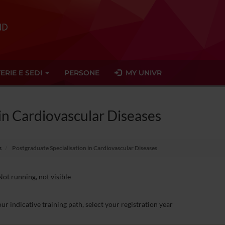
ERIE E SEDI
PERSONE
MY UNIVR
in Cardiovascular Diseases
s
Postgraduate Specialisation in Cardiovascular Diseases
ot running, not visible
ur indicative training path, select your registration year