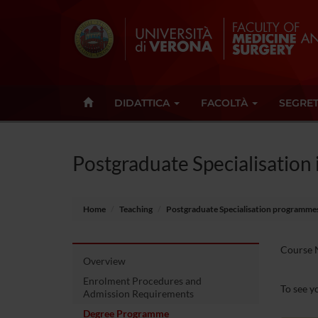
DIDATTICA
FACOLTÀ
SEGRET
Postgraduate Specialisation 
Home
Teaching
Postgraduate Specialisation programme
Course N
Overview
Enrolment Procedures and
To see yo
Admission Requirements
Degree Programme