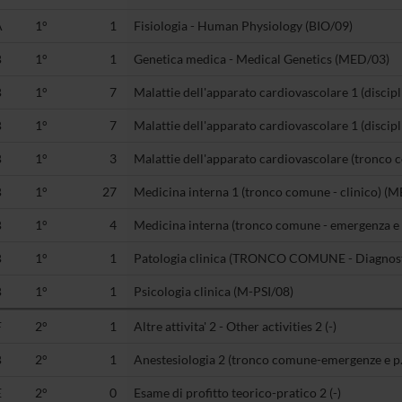
A
1°
1
Fisiologia - Human Physiology (BIO/09)
B
1°
1
Genetica medica - Medical Genetics (MED/03)
B
1°
7
Malattie dell'apparato cardiovascolare 1 (discip
B
1°
7
Malattie dell'apparato cardiovascolare 1 (discip
B
1°
3
Malattie dell'apparato cardiovascolare (tronco 
B
1°
27
Medicina interna 1 (tronco comune - clinico) (
B
1°
4
Medicina interna (tronco comune - emergenza e
B
1°
1
Patologia clinica (TRONCO COMUNE - Diagnost
B
1°
1
Psicologia clinica (M-PSI/08)
F
2°
1
Altre attivita' 2 - Other activities 2 (-)
B
2°
1
Anestesiologia 2 (tronco comune-emergenze e p.
E
2°
0
Esame di profitto teorico-pratico 2 (-)