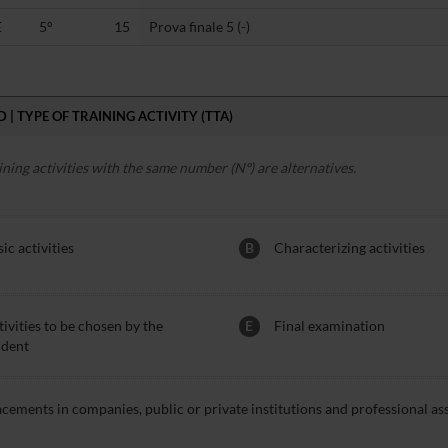
E
5°
15
Prova finale 5 (-)
 | TYPE OF TRAINING ACTIVITY (TTA)
ining activities with the same number (Nº) are alternatives.
ic activities
B
Characterizing activities
ivities to be chosen by the
E
Final examination
udent
acements in companies, public or private institutions and professional as