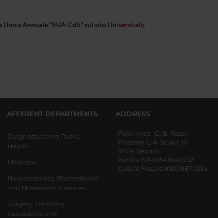
eda Unica Annuale "SUA-CdS" sul sito
Universitaly
.
AFFERENT DEPARTMENTS
ADDRESS
Policlinico “G. B. Rossi”
Diagnostics and Public
Piazzale L. A. Scuro, 10
Health
37134 Verona
Partita IVA 01541040232
Medicine
Codice Fiscale:93009870234
Neurosciences, Biomedicine
and Movement Sciences
Surgery, Dentistry,
Paediatrics and