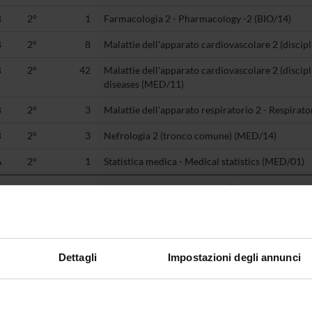
B
2°
1
Farmacologia 2 - Pharmacology -2 (BIO/14)
B
2°
8
Malattie dell'apparato cardiovascolare 2 (discip
B
2°
42
Malattie dell'apparato cardiovascolare 2 (discipl
diseases (MED/11)
B
2°
3
Malattie dell'apparato respiratorio 2 - Respirat
B
2°
3
Nefrologia 2 (tronco comune) (MED/14)
A
2°
1
Statistica medica - Medical statistics (MED/01)
F
3°
1
Altre attivita' 3 - Nephrology (-)
B
3°
3
Endocrinologia 3 (MED/13)
E
3°
0
Esame di profitto teorico-pratico 3 (-)
Dettagli
Impostazioni degli annunci
C
3°
1
Igiene generale e applicata - General and Appli
B
3°
3
Malattie dell'apparato cardiovascolare 3 (discip