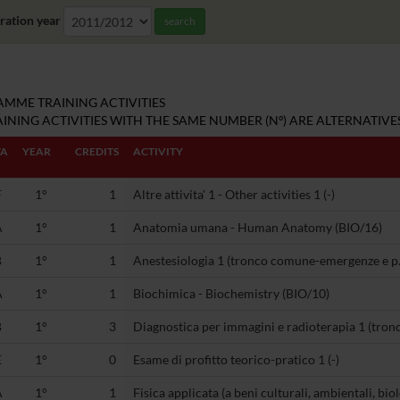
ration year
search
MME TRAINING ACTIVITIES
INING ACTIVITIES WITH THE SAME NUMBER (Nº) ARE ALTERNATIVES
TA
YEAR
CREDITS
ACTIVITY
F
1°
1
Altre attivita' 1 - Other activities 1 (-)
A
1°
1
Anatomia umana - Human Anatomy (BIO/16)
B
1°
1
Anestesiologia 1 (tronco comune-emergenze e p.
A
1°
1
Biochimica - Biochemistry (BIO/10)
B
1°
3
Diagnostica per immagini e radioterapia 1 (tr
E
1°
0
Esame di profitto teorico-pratico 1 (-)
A
1°
1
Fisica applicata (a beni culturali, ambientali, bio