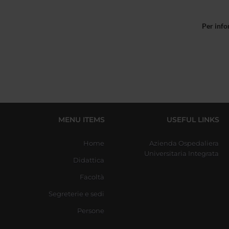
Per info
MENU ITEMS
USEFUL LINKS
Home
Azienda Ospedaliera
Universitaria Integrata
Didattica
Facoltà
Segreterie e sedi
Persone