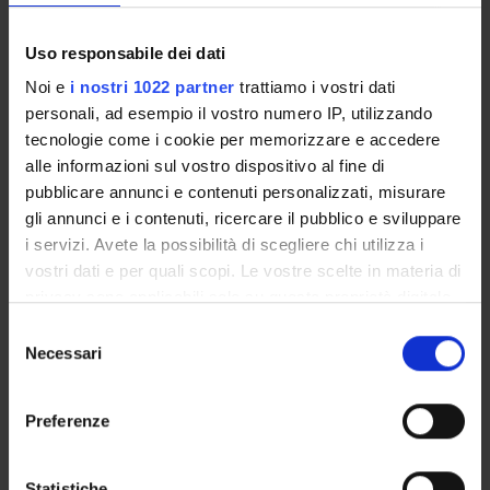
Come iscriversi e Requisiti di ammissione
Piani didattici
Uso responsabile dei dati
Insegnamenti
Noi e
i nostri 1022 partner
trattiamo i vostri dati
Bacheca avvisi
personali, ad esempio il vostro numero IP, utilizzando
Organi collegiali e di governo
tecnologie come i cookie per memorizzare e accedere
Documenti
alle informazioni sul vostro dispositivo al fine di
pubblicare annunci e contenuti personalizzati, misurare
gli annunci e i contenuti, ricercare il pubblico e sviluppare
Servizio Studenti Internazionali
i servizi. Avete la possibilità di scegliere chi utilizza i
vostri dati e per quali scopi. Le vostre scelte in materia di
privacy sono applicabili solo su questa proprietà digitale
OFFERTA FORMATIVA
in cui avete effettuato le vostre scelte. È possibile
Selezione
modificare o revocare il proprio consenso in qualsiasi
Necessari
del
SEMESTRE FILTRO
momento dalla Dichiarazione sui cookie o facendo clic
consenso
sull'icona di attivazione della privacy.
CORSI DI LAUREA
Preferenze
Con il tuo consenso, vorremmo anche:
CORSI DI LAUREA MAGISTRALE
raccogliere informazioni sulla tua posizione
Statistiche