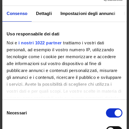
Presentazione
Consenso
Dettagli
Impostazioni degli annunci
In
Come iscriversi e Requisiti di ammissione
Piani didattici
Uso responsabile dei dati
Insegnamenti
Bacheca avvisi
Noi e
i nostri 1022 partner
trattiamo i vostri dati
personali, ad esempio il vostro numero IP, utilizzando
Organi collegiali e di governo
tecnologie come i cookie per memorizzare e accedere
Documenti
alle informazioni sul vostro dispositivo al fine di
pubblicare annunci e contenuti personalizzati, misurare
Servizio Studenti Internazionali
gli annunci e i contenuti, ricercare il pubblico e sviluppare
i servizi. Avete la possibilità di scegliere chi utilizza i
vostri dati e per quali scopi. Le vostre scelte in materia di
OFFERTA FORMATIVA
privacy sono applicabili solo su questa proprietà digitale
in cui avete effettuato le vostre scelte. È possibile
Selezione
modificare o revocare il proprio consenso in qualsiasi
Necessari
SEMESTRE FILTRO
del
momento dalla Dichiarazione sui cookie o facendo clic
consenso
sull'icona di attivazione della privacy.
CORSI DI LAUREA