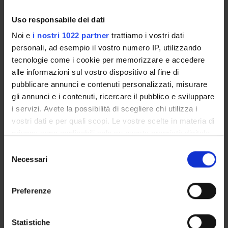
Enrolment Procedures and Admission Requirements
Degree Programme
Uso responsabile dei dati
Courses
Noi e
i nostri 1022 partner
trattiamo i vostri dati
Notices
personali, ad esempio il vostro numero IP, utilizzando
tecnologie come i cookie per memorizzare e accedere
Governing bodies
alle informazioni sul vostro dispositivo al fine di
Documents
pubblicare annunci e contenuti personalizzati, misurare
gli annunci e i contenuti, ricercare il pubblico e sviluppare
International Students
i servizi. Avete la possibilità di scegliere chi utilizza i
vostri dati e per quali scopi. Le vostre scelte in materia di
privacy sono applicabili solo su questa proprietà digitale
OFFERTA FORMATIVA
in cui avete effettuato le vostre scelte. È possibile
Selezione
modificare o revocare il proprio consenso in qualsiasi
Necessari
del
momento dalla Dichiarazione sui cookie o facendo clic
consenso
SEMESTRE FILTRO
sull'icona di attivazione della privacy.
Preferenze
CORSI DI LAUREA
Con il tuo consenso, vorremmo anche:
CORSI DI LAUREA MAGISTRALE
raccogliere informazioni sulla tua posizione
Statistiche