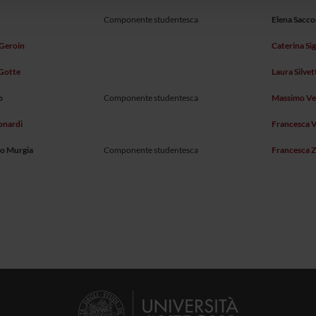
Componente studentesca
Elena Sacc
 Geroin
Caterina Si
Gotte
Laura Silvet
o
Componente studentesca
Massimo Ven
onardi
Francesca V
o Murgia
Componente studentesca
Francesca Z