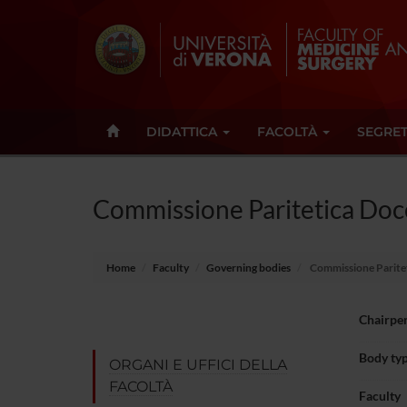
DIDATTICA
FACOLTÀ
SEGRET
Commissione Paritetica Doce
Home
Faculty
Governing bodies
Commissione Pariteti
Chairpe
Body ty
ORGANI E UFFICI DELLA
FACOLTÀ
Faculty