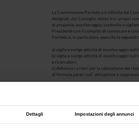
La Commissione Paritetica è istituita dal Cons
designati, dal Consiglio stesso tra i propri 
di proposta, monitoraggio, controllo e vigilanz
Presidente con il compito di convocare e coor
Paritetica, in particolare, esercita le seguent
a) vigila e svolge attività di monitoraggio sull’
b) vigila e svolge attività di monitoraggio sull’
e ricercatori;
c) definisce i criteri per la valutazione dei risul
d) formula pareri sull’ attivazione e soppressio
La Commissione Paritetica elabora annualmente 
monitoraggio, vigilanza e valutazione svolte e 
nonché al Nucleo di Valutazione di Ateneo.
La Commissione è uno dei soggetti del sistema
Dettagli
Impostazioni degli annunci