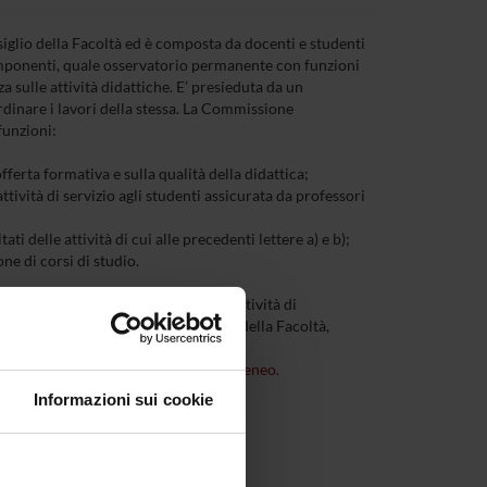
iglio della Facoltà ed è composta da docenti e studenti
componenti, quale osservatorio permanente con funzioni
a sulle attività didattiche. E’ presieduta da un
dinare i lavori della stessa. La Commissione
i funzioni:
offerta formativa e sulla qualità della didattica;
attività di servizio agli studenti assicurata da professori
tati delle attività di cui alle precedenti lettere a) e b);
ne di corsi di studio.
una relazione sui risultati delle attività di
ne cura la trasmissione al Consiglio della Facoltà,
 di
Assicurazione della Qualità
di Ateneo
.
Informazioni sui cookie