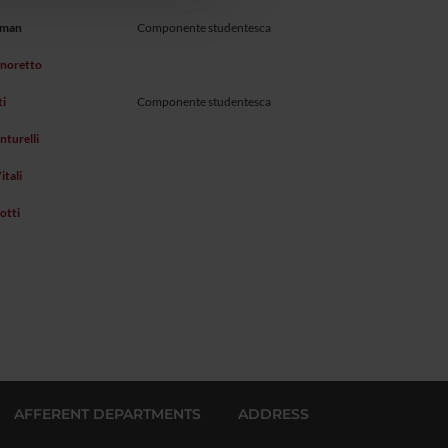
oman
Componente studentesca
gnoretto
ti
Componente studentesca
turelli
itali
otti
AFFERENT DEPARTMENTS
ADDRESS