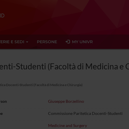
ERIE E SEDI
PERSONE
MY UNIVR
nti-Studenti (Facoltà di Medicina e C
ca Docenti-Studenti (Facoltà di Medicina e Chirurgia)
rson
Giuseppe Borzellino
pe
Commissione Paritetica Docenti-Studenti
Medicine and Surgery