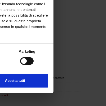
utilizzando tecnologie come i
re annunci e contenuti
vete la possibilità di scegliere
li solo su questa proprietà
consenso in qualsiasi momento
alche metro,
Marketing
e specifiche (impronte
ezione dettagli
. Puoi
e'
ari
Componente studentesca
Accetta tutti
l media e per analizzare il
no Perduca
ostri partner che si occupano
robelli
azioni che hai fornito loro o
o