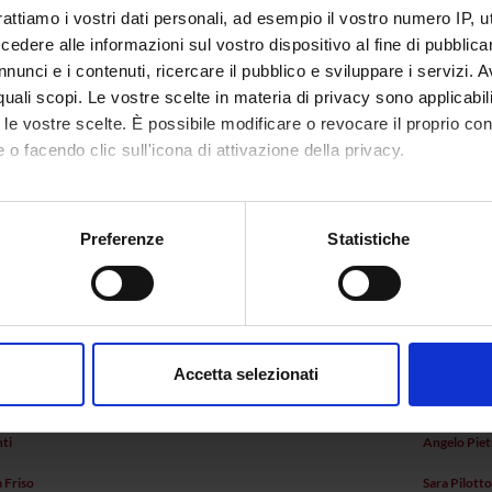
rattiamo i vostri dati personali, ad esempio il vostro numero IP, 
dere alle informazioni sul vostro dispositivo al fine di pubblica
nunci e i contenuti, ricercare il pubblico e sviluppare i servizi. A
r quali scopi. Le vostre scelte in materia di privacy sono applicabi
to le vostre scelte. È possibile modificare o revocare il proprio 
 o facendo clic sull'icona di attivazione della privacy.
mo anche:
oni sulla tua posizione geografica, con un'approssimazione di qu
Preferenze
Statistiche
spositivo, scansionandolo attivamente alla ricerca di caratteristich
Records and documents
Documents
ers
aborati i tuoi dati personali e imposta le tue preferenze nella
s
mbrosi
Componente studentesca
Michela Nos
consenso in qualsiasi momento dalla Dichiarazione sui cookie.
ndreetto
Componente studentesca
Elena Pelizz
Accetta selezionati
nalizzare contenuti ed annunci, per fornire funzionalità dei socia
turini
Massimilia
inoltre informazioni sul modo in cui utilizzi il nostro sito con i n
ti
Angelo Piet
icità e social media, i quali potrebbero combinarle con altre inform
lizzo dei loro servizi.
 Friso
Sara Pilott