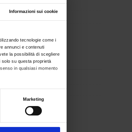
Informazioni sui cookie
utilizzando tecnologie come i
re annunci e contenuti
vete la possibilità di scegliere
li solo su questa proprietà
consenso in qualsiasi momento
zzolo
alche metro,
Marketing
divo
e specifiche (impronte
ezione dettagli
. Puoi