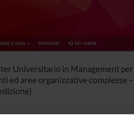
ERIE E SEDI
PERSONE
MY UNIVR
ster Universitario in Management per 
ti ed aree organizzative complesse – 
 edizione)
 per funzioni avanzate di coordinamento di dipartimenti ed aree organizzative comples