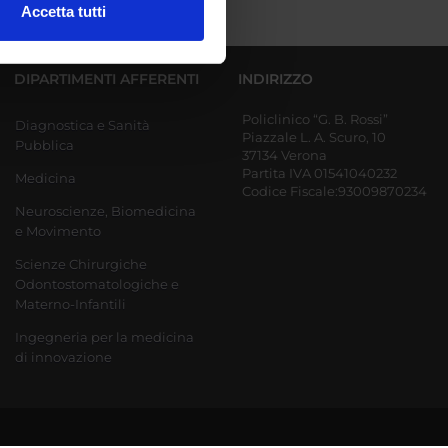
Accetta tutti
l media e per analizzare il
ostri partner che si occupano
DIPARTIMENTI AFFERENTI
INDIRIZZO
azioni che hai fornito loro o
Policlinico “G. B. Rossi”
Diagnostica e Sanità
Piazzale L. A. Scuro, 10
Pubblica
37134 Verona
Partita IVA 01541040232
Medicina
Codice Fiscale:93009870234
Neuroscienze, Biomedicina
e Movimento
Scienze Chirurgiche
Odontostomatologiche e
Materno-Infantili
Ingegneria per la medicina
di innovazione