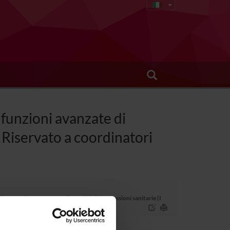
funzioni avanzate di
Riservato a coordinatori
se – Riservato a coordinatori delle professioni sanitarie (I