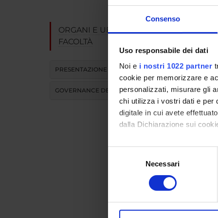
Preside
Consenso
Tipo or
ORGANI E UFFICI DELLA
FACOLTÀ
Facoltà
Uso responsabile dei dati
Noi e
i nostri 1022 partner
t
PRESENTAZIONE
cookie per memorizzare e acce
personalizzati, misurare gli an
GOVERNANCE DELLA FACOLTÀ
chi utilizza i vostri dati e pe
Comp
digitale in cui avete effettua
dalla Dichiarazione sui cookie
Elisabetta
Con il tuo consenso, vorrem
Paola Chi
Selezione
raccogliere informazi
Necessari
del
William M
Identificare il tuo di
consenso
digitali).
Approfondisci come vengono el
modificare o ritirare il tuo 