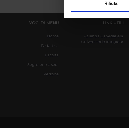
Rifiuta
Utilizziamo i cookie per perso
nostro traffico. Condividiamo 
VOCI DI MENU
LINK UTILI
di analisi dei dati web, pubbl
che hanno raccolto dal tuo uti
Home
Azienda Ospedaliera
Universitaria Integrata
Didattica
Facoltà
Segreterie e sedi
Persone