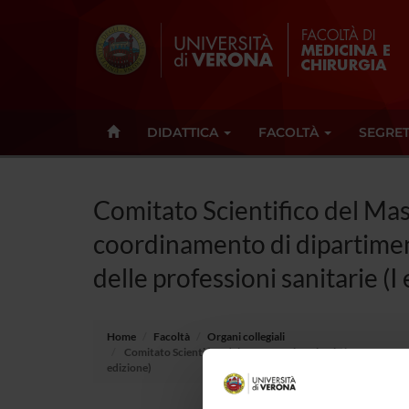
DIDATTICA
FACOLTÀ
SEGRET
Comitato Scientifico del Ma
coordinamento di dipartimen
delle professioni sanitarie (I
Home
Facoltà
Organi collegiali
Comitato Scientifico del Master Universitario in Management
edizione)