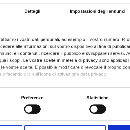
nte
Gabriele Romano
Dettagli
Impostazioni degli annunci
gano
Comitato
Medicina e Chirurgia
rattiamo i vostri dati personali, ad esempio il vostro numero IP, 
dere alle informazioni sul vostro dispositivo al fine di pubblica
nunci e i contenuti, ricercare il pubblico e sviluppare i servizi. A
r quali scopi. Le vostre scelte in materia di privacy sono applicabi
Sedute e Verbali
onenti
to le vostre scelte. È possibile modificare o revocare il proprio 
 o facendo clic sull'icona di attivazione della privacy.
 Allegrini
Giovanni Pi
mo anche:
nchiolo
Luisa Saiani
oni sulla tua posizione geografica, con un'approssimazione di qu
Preferenze
Statistiche
antovani
Stefano Tar
spositivo, scansionandolo attivamente alla ricerca di caratteristich
aborati i tuoi dati personali e imposta le tue preferenze nella
s
consenso in qualsiasi momento dalla Dichiarazione sui cookie.